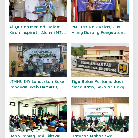
Al-Qur’an Menjadi Jalan:
PMII DIY Naik Kelas, Gus
Kisah Inspiratif Alumni MTs
Hilmy Dorong Penguatan
Nurul Ulum Bantul
Advokasi Hukum dan
Menembus Perguruan
Digitalisasi Gerakan
Tinggi Negeri
LTMNU DIY Luncurkan Buku
Tiga Bulan Pertama Jadi
Panduan, Web DAMANU,
Masa Kritis, Sekolah Rakyat
dan Workshop
Kulon Progo Bentuk
Crowdfunding
Kemandirian Siswa Sejak
Hari Pertama
Rebo Pahing Jadi Ikhtiar
Ratusan Mahasiswa