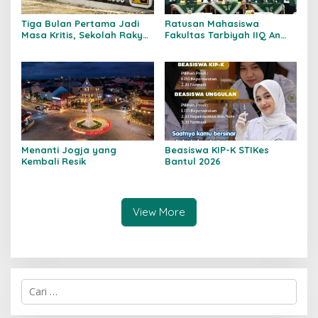
Tiga Bulan Pertama Jadi
Ratusan Mahasiswa
Masa Kritis, Sekolah Rakyat
Fakultas Tarbiyah IIQ An
Kulon Progo Bentuk
Nur Yogyakarta Mulai
Kemandirian Siswa Sejak
Jalani PLP 2026
Hari Pertama
Menanti Jogja yang
Beasiswa KIP-K STIKes
Kembali Resik
Bantul 2026
View More
C
a
r