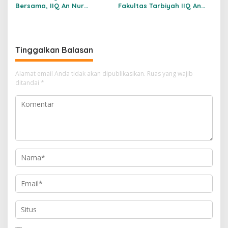
Bersama, IIQ An Nur
Fakultas Tarbiyah IIQ An
Mantapkan Langkah Lewat
Nur Yogyakarta Mulai
Doa dan Sarasehan
Jalani PLP 2026
Tinggalkan Balasan
Alamat email Anda tidak akan dipublikasikan.
Ruas yang wajib
ditandai
*