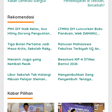
Kalian Generasi Bangsa
Pembelajaran di Sekolah,
v
Benarkah?
i
Rekomendasi
g
a
PMII DIY Naik Kelas, Gus
LTMNU DIY Luncurkan Buku
s
Hilmy Dorong Penguatan
Panduan, Web DAMANU,
Advokasi Hukum dan
dan Workshop
i
Digitalisasi Gerakan
Crowdfunding
Tiga Bulan Pertama Jadi
Ratusan Mahasiswa
p
Masa Kritis, Sekolah Rakyat
Fakultas Tarbiyah IIQ An
Kulon Progo Bentuk
Nur Yogyakarta Mulai
o
Kemandirian Siswa Sejak
Jalani PLP 2026
Menanti Jogja yang
Beasiswa KIP-K STIKes
s
Hari Pertama
Kembali Resik
Bantul 2026
Libur Sekolah Tak Halangi
Menyembuhkan Sang
Ribuan Pelajar Sleman
Penyembuh: Tenaga
Sambut Presiden Prabowo
Kesehatan Kita Kehilangan
dan PM India di Yogyakarta
Empati
Kabar Pilihan