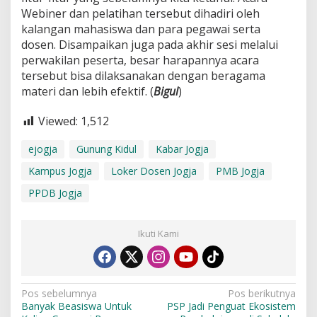
Webiner dan pelatihan tersebut dihadiri oleh
kalangan mahasiswa dan para pegawai serta
dosen. Disampaikan juga pada akhir sesi melalui
perwakilan peserta, besar harapannya acara
tersebut bisa dilaksanakan dengan beragama
materi dan lebih efektif. (
Bigul
)
Viewed:
1,512
ejogja
Gunung Kidul
Kabar Jogja
Kampus Jogja
Loker Dosen Jogja
PMB Jogja
PPDB Jogja
Ikuti Kami
N
Pos sebelumnya
Pos berikutnya
Banyak Beasiswa Untuk
PSP Jadi Penguat Ekosistem
a