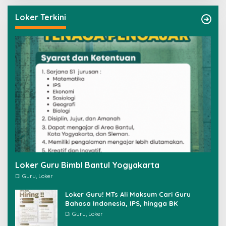
i
u
Loker Terkini
n
t
u
k
:
Loker Guru Bimbl Bantul Yogyakarta
Di Guru, Loker
Loker Guru! MTs Ali Maksum Cari Guru
Bahasa Indonesia, IPS, hingga BK
Di Guru, Loker