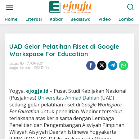
L
e
w
a
Home
Literasi
Kabar
Beasiswa
Video
Lomba
t
i
k
e
UAD Gelar Pelatihan Riset di Google
k
o
Workspace For Education
n
t
Ejogja ID
31/08/2021
Jogja
,
Kabar
1512 Dilihat
e
n
Yogya,
ejogja.id
– Pusat Studi Kebijakan Nasional
(Pusjaknas)
Universitas Ahmad Dahlan
(UAD)
sedang gelar pelatihan riset di
Google Workspace
For Education
untuk penelitian. Webiner tersebut
terlaksana atas kerja sama dengan Lembaga
Penelitian dan Pengembangan Aisyiyah Pimpinan
Wilayah Aisyiyah Daerah Istimewa Yogyakarta
(LPPA PWA-DIY). Dilaksanakan pada Minggu