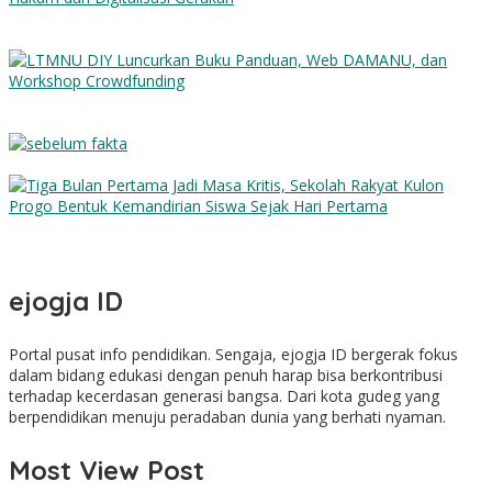
PMII DIY Naik Kelas, Gus Hilmy Dorong Penguatan Advokasi
Hukum dan Digitalisasi Gerakan
LTMNU DIY Luncurkan Buku Panduan, Web DAMANU, dan
Workshop Crowdfunding
Sebelum Fakta
Tiga Bulan Pertama Jadi Masa Kritis, Sekolah Rakyat Kulon
Progo Bentuk Kemandirian Siswa Sejak Hari Pertama
ejogja ID
Portal pusat info pendidikan. Sengaja, ejogja ID bergerak fokus
dalam bidang edukasi dengan penuh harap bisa berkontribusi
terhadap kecerdasan generasi bangsa. Dari kota gudeg yang
berpendidikan menuju peradaban dunia yang berhati nyaman.
Most View Post