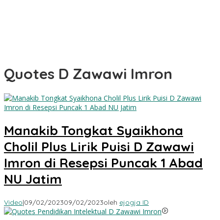
Quotes D Zawawi Imron
Manakib Tongkat Syaikhona
Cholil Plus Lirik Puisi D Zawawi
Imron di Resepsi Puncak 1 Abad
NU Jatim
Video
|
09/02/2023
09/02/2023
oleh
ejogja ID