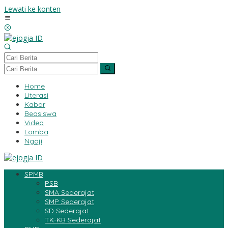
Lewati ke konten
Home
Literasi
Kabar
Beasiswa
Video
Lomba
Ngaji
SPMB
PSB
SMA Sederajat
SMP Sederajat
SD Sederajat
TK-KB Sederajat