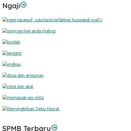
Ngaji
Substansi Kefakiran
Semoga Haji Anda Mabrur
Burdah
Jenggot
Engkau
Dosa dan Ampunan
Cinta dan Akal
Memasuki Api Cinta
Menyingkirkan Debu Hasrat
SPMB Terbaru