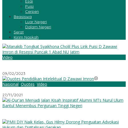
Esai
Puisi
Cerpen
Beasiswa
Luar Negeri
Dalam Negeri
Serat
Kirim Naskah
Video
Manakib Tongkat Syaikhona Cholil Plus Lirik Puisi D Zawawi
Imron di Resepsi Puncak 1 Abad NU Jatim
09/02/2023
Nasional
,
Quotes
,
Video
Quotes Pendidikan Intelektual D Zawawi Imron
27/11/2021
Al-Qur’an Menjadi Jalan: Kisah Inspiratif Alumni MTs Nurul Ulum
Bantul Menembus Perguruan Tinggi Negeri