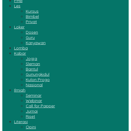
PMB
Les
Kursus
Bimbel
Privat
Loker
Dosen
Guru
Karyawan
Lomba
Kabar
Jogja
Sleman
Bantul
Gunungkidul
Kulon Progo
Nasional
Ilmiah
Seminar
Webinar
Call for Papper
Jurnai
Riset
Literasi
Opini