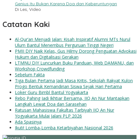
Genius Itu Bukan Karena Doa dan Keberuntungan
Di Les, Video
Catatan Kaki
Al-Qur’an Menjadi Jalan: Kisah Inspiratif Alumni MTs Nurul
Ulum Bantul Menembus Perguruan Tinggi Negeri
PMII DIY Naik Kelas, Gus Hilmy Dorong Penguatan Advokasi
Hukum dan Digitalisasi Gerakan
LTMNU DIY Luncurkan Buku Panduan, Web DAMANU, dan
Workshop Crowdfunding
Sebelum Fakta
Tiga Bulan Pertama Jadi Masa Kritis, Sekolah Rakyat Kulon
Progo Bentuk Kemandirian Siswa Sejak Hari Pertama
Loker Guru Bimbl Bantul Yogyakarta
Rebo Pahing Jadi Ikhtiar Bersama, IIQ An Nur Mantapkan
Langkah Lewat Doa dan Sarasehan
Ratusan Mahasiswa Fakultas Tarbiyah IIQ An Nur
Yogyakarta Mulai Jalani PLP 2026
Ada Spasinya
Ikuti! Lomba-Lomba Ketarbiyahan Nasional 2026