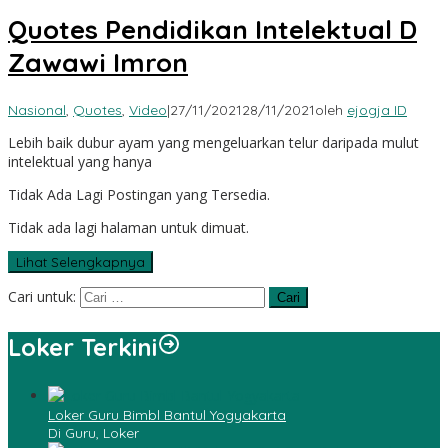
Quotes Pendidikan Intelektual D
Zawawi Imron
Nasional
,
Quotes
,
Video
|
27/11/2021
28/11/2021
oleh
ejogja ID
Lebih baik dubur ayam yang mengeluarkan telur daripada mulut
intelektual yang hanya
Tidak Ada Lagi Postingan yang Tersedia.
Tidak ada lagi halaman untuk dimuat.
Lihat Selengkapnya
Cari untuk:
Loker Terkini
Loker Guru Bimbl Bantul Yogyakarta
Di Guru, Loker