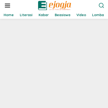
L
e
w
a
Home
Literasi
Kabar
Beasiswa
Video
Lomba
t
i
k
e
k
o
n
t
e
n