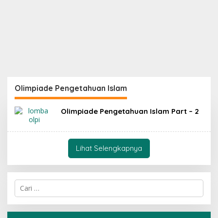
Olimpiade Pengetahuan Islam
Olimpiade Pengetahuan Islam Part – 2
Lihat Selengkapnya
C
a
r
i