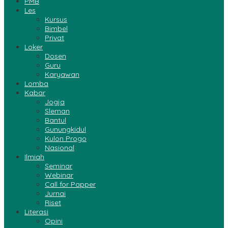
PMB
Les
Kursus
Bimbel
Privat
Loker
Dosen
Guru
Karyawan
Lomba
Kabar
Jogja
Sleman
Bantul
Gunungkidul
Kulon Progo
Nasional
Ilmiah
Seminar
Webinar
Call for Papper
Jurnai
Riset
Literasi
Opini