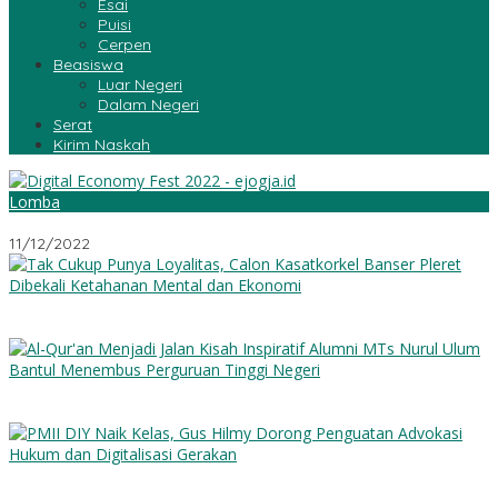
Esai
Puisi
Cerpen
Beasiswa
Luar Negeri
Dalam Negeri
Serat
Kirim Naskah
Lomba
Digital Economy Fest 2022
11/12/2022
Tak Cukup Punya Loyalitas, Calon Kasatkorkel Banser Pleret
Dibekali Ketahanan Mental dan Ekonomi
Al-Qur’an Menjadi Jalan: Kisah Inspiratif Alumni MTs Nurul Ulum
Bantul Menembus Perguruan Tinggi Negeri
PMII DIY Naik Kelas, Gus Hilmy Dorong Penguatan Advokasi
Hukum dan Digitalisasi Gerakan