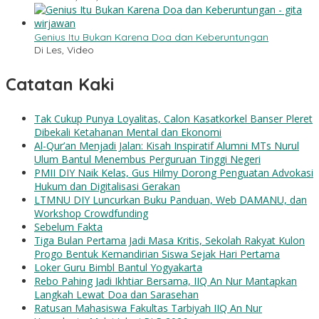
Genius Itu Bukan Karena Doa dan Keberuntungan
Di Les, Video
Catatan Kaki
Tak Cukup Punya Loyalitas, Calon Kasatkorkel Banser Pleret
Dibekali Ketahanan Mental dan Ekonomi
Al-Qur’an Menjadi Jalan: Kisah Inspiratif Alumni MTs Nurul
Ulum Bantul Menembus Perguruan Tinggi Negeri
PMII DIY Naik Kelas, Gus Hilmy Dorong Penguatan Advokasi
Hukum dan Digitalisasi Gerakan
LTMNU DIY Luncurkan Buku Panduan, Web DAMANU, dan
Workshop Crowdfunding
Sebelum Fakta
Tiga Bulan Pertama Jadi Masa Kritis, Sekolah Rakyat Kulon
Progo Bentuk Kemandirian Siswa Sejak Hari Pertama
Loker Guru Bimbl Bantul Yogyakarta
Rebo Pahing Jadi Ikhtiar Bersama, IIQ An Nur Mantapkan
Langkah Lewat Doa dan Sarasehan
Ratusan Mahasiswa Fakultas Tarbiyah IIQ An Nur