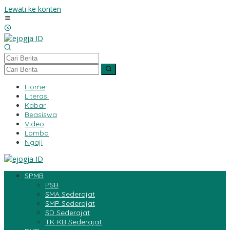
Lewati ke konten
Home
Literasi
Kabar
Beasiswa
Video
Lomba
Ngaji
SPMB
PSB
SMA Sederajat
SMP Sederajat
SD Sederajat
TK-KB Sederajat