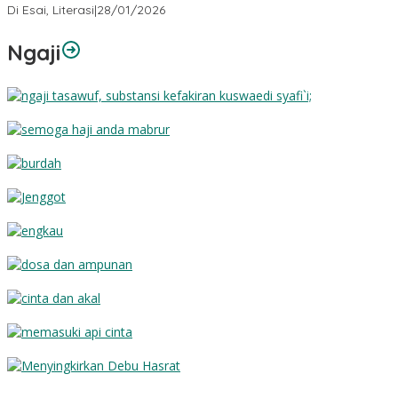
Di Esai, Literasi
|
28/01/2026
Ngaji
Substansi Kefakiran
Semoga Haji Anda Mabrur
Burdah
Jenggot
Engkau
Dosa dan Ampunan
Cinta dan Akal
Memasuki Api Cinta
Menyingkirkan Debu Hasrat