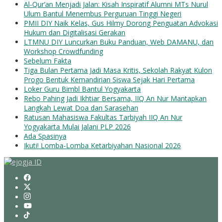
Al-Qur’an Menjadi Jalan: Kisah Inspiratif Alumni MTs Nurul
Ulum Bantul Menembus Perguruan Tinggi Negeri
PMII DIY Naik Kelas, Gus Hilmy Dorong Penguatan Advokasi
Hukum dan Digitalisasi Gerakan
LTMNU DIY Luncurkan Buku Panduan, Web DAMANU, dan
Workshop Crowdfunding
Sebelum Fakta
Tiga Bulan Pertama Jadi Masa Kritis, Sekolah Rakyat Kulon
Progo Bentuk Kemandirian Siswa Sejak Hari Pertama
Loker Guru Bimbl Bantul Yogyakarta
Rebo Pahing Jadi Ikhtiar Bersama, IIQ An Nur Mantapkan
Langkah Lewat Doa dan Sarasehan
Ratusan Mahasiswa Fakultas Tarbiyah IIQ An Nur
Yogyakarta Mulai Jalani PLP 2026
Ada Spasinya
Ikuti! Lomba-Lomba Ketarbiyahan Nasional 2026