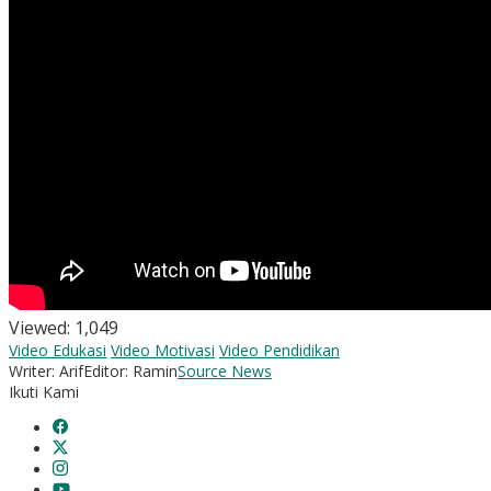
Viewed:
1,049
Video Edukasi
Video Motivasi
Video Pendidikan
Writer: Arif
Editor: Ramin
Source News
Ikuti Kami