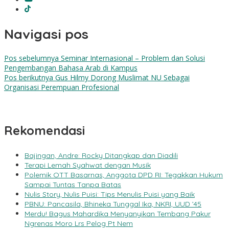
Navigasi pos
Pos sebelumnya
Seminar Internasional – Problem dan Solusi
Pengembangan Bahasa Arab di Kampus
Pos berikutnya
Gus Hilmy Dorong Muslimat NU Sebagai
Organisasi Perempuan Profesional
Rekomendasi
Bajingan, Andre: Rocky Ditangkap dan Diadili
Terapi Lemah Syahwat dengan Musik
Polemik OTT Basarnas, Anggota DPD RI: Tegakkan Hukum
Sampai Tuntas Tanpa Batas
Nulis Story, Nulis Puisi: Tips Menulis Puisi yang Baik
PBNU: Pancasila, Bhineka Tunggal Ika, NKRI, UUD ’45
Merdu! Bagus Mahardika Menyanyikan Tembang Pakur
Ngrenas Moro Lrs Pelog Pt Nem