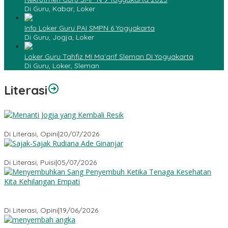
Di Guru, Kabar, Loker
Info Loker Guru PAI SMPN 6 Yogyakarta
Di Guru, Jogja, Loker
Loker Guru Tahfiz MI Ma`arif Sleman DI Yogyakarta
Di Guru, Loker, Sleman
Literasi
Menanti Jogja yang Kembali Resik
Di Literasi, Opini
|
20/07/2026
Sajak-Sajak Rudiana Ade Ginanjar
Di Literasi, Puisi
|
05/07/2026
Menyembuhkan Sang Penyembuh: Tenaga Kesehatan Kita
Kehilangan Empati
Di Literasi, Opini
|
19/06/2026