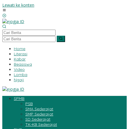
Lewati ke konten
Home
Literasi
Kabar
Beasiswa
Video
Lomba
Ngaji
SPMB
PSB
SMA Sederajat
SMP Sederajat
SD Sederajat
TK-KB Sederajat