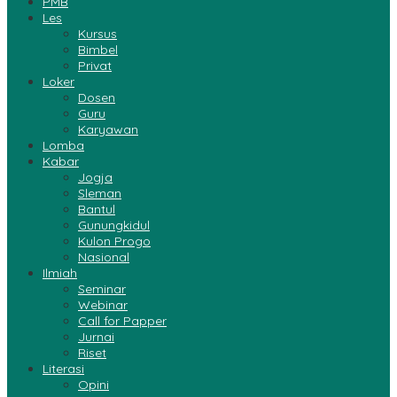
PMB
Les
Kursus
Bimbel
Privat
Loker
Dosen
Guru
Karyawan
Lomba
Kabar
Jogja
Sleman
Bantul
Gunungkidul
Kulon Progo
Nasional
Ilmiah
Seminar
Webinar
Call for Papper
Jurnai
Riset
Literasi
Opini