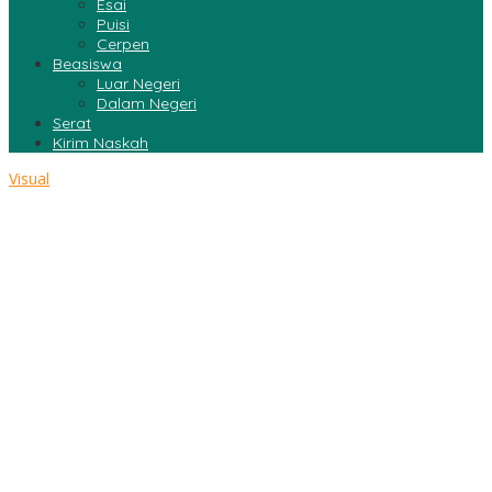
Esai
Puisi
Cerpen
Beasiswa
Luar Negeri
Dalam Negeri
Serat
Kirim Naskah
Visual