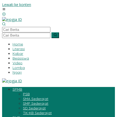
Lewati ke konten
Home
Literasi
Kabar
Beasiswa
Video
Lomba
Ngaji
SPMB
PSB
SMA Sederajat
SMP Sederajat
SD Sederajat
TK-KB Sederajat