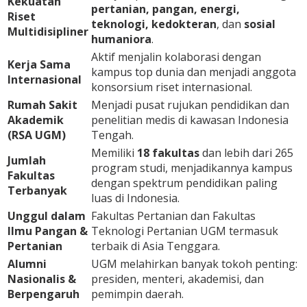
Kekuatan
pertanian, pangan, energi,
Riset
teknologi, kedokteran
, dan
sosial
Multidisipliner
humaniora
.
Aktif menjalin kolaborasi dengan
Kerja Sama
kampus top dunia dan menjadi anggota
Internasional
konsorsium riset internasional.
Rumah Sakit
Menjadi pusat rujukan pendidikan dan
Akademik
penelitian medis di kawasan Indonesia
(RSA UGM)
Tengah.
Memiliki
18 fakultas
dan lebih dari 265
Jumlah
program studi, menjadikannya kampus
Fakultas
dengan spektrum pendidikan paling
Terbanyak
luas di Indonesia.
Unggul dalam
Fakultas Pertanian dan Fakultas
Ilmu Pangan &
Teknologi Pertanian UGM termasuk
Pertanian
terbaik di Asia Tenggara.
Alumni
UGM melahirkan banyak tokoh penting:
Nasionalis &
presiden, menteri, akademisi, dan
Berpengaruh
pemimpin daerah.