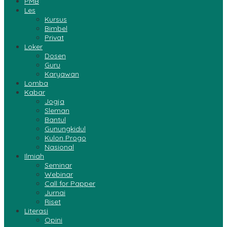
PMB
Les
Kursus
Bimbel
Privat
Loker
Dosen
Guru
Karyawan
Lomba
Kabar
Jogja
Sleman
Bantul
Gunungkidul
Kulon Progo
Nasional
Ilmiah
Seminar
Webinar
Call for Papper
Jurnai
Riset
Literasi
Opini