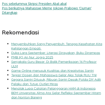
Pos sebelumnya
Skripsi Presiden Abal-abal
Pos berikutnya
Mahasiswi Meme Jokowi-Prabowo ‘Ciuman’
Ditangkap
Rekomendasi
Menyembuhkan Sang Penyembuh: Tenaga Kesehatan Kita
Kehilangan Empati
Duka Lara September: Literasi Dirayakan, Buku Dirampas
PMB IIQ An Nur Jogja 2025
Senjakala Guru Besar: Di Balik Pemeriksaan 16 Profesor
ULM
Game Online menusuk Kualitas dan Kreativitas Santri
Tegas! Dosen dan Mahasiswa Gelar Aksi Tolak RUU TNI
Gegara Santri Ditusuk, Ribuan Santri Desak Polda DIY Adili
Pelaku dan Tutup Outlet Miras
Menolak Lupa Catatan Pelanggaran HAM di Indonesia,
BEM Universitas Alma Ata Gelar Refleksi September Hitam
dan Nonton Bareng