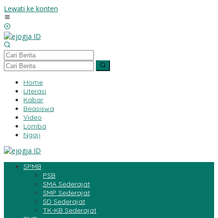
Lewati ke konten
Home
Literasi
Kabar
Beasiswa
Video
Lomba
Ngaji
SPMB
PSB
SMA Sederajat
SMP Sederajat
SD Sederajat
TK-KB Sederajat