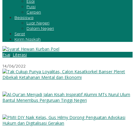
Esai
Puisi
Cerpen
Beasiswa
Luar Negeri
Dalam Negeri
Serat
Kirim Naskah
Esai
,
Literasi
Syarat Hewan Kurban: Poel (Tanggal Gigi), Umur dan Apalagi?
14/06/2022
Tak Cukup Punya Loyalitas, Calon Kasatkorkel Banser Pleret
Dibekali Ketahanan Mental dan Ekonomi
Al-Qur’an Menjadi Jalan: Kisah Inspiratif Alumni MTs Nurul Ulum
Bantul Menembus Perguruan Tinggi Negeri
PMII DIY Naik Kelas, Gus Hilmy Dorong Penguatan Advokasi
Hukum dan Digitalisasi Gerakan