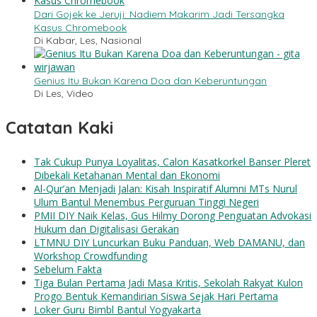
Dari Gojek ke Jeruji: Nadiem Makarim Jadi Tersangka
Kasus Chromebook
Di Kabar, Les, Nasional
Genius Itu Bukan Karena Doa dan Keberuntungan
Di Les, Video
Catatan Kaki
Tak Cukup Punya Loyalitas, Calon Kasatkorkel Banser Pleret
Dibekali Ketahanan Mental dan Ekonomi
Al-Qur’an Menjadi Jalan: Kisah Inspiratif Alumni MTs Nurul
Ulum Bantul Menembus Perguruan Tinggi Negeri
PMII DIY Naik Kelas, Gus Hilmy Dorong Penguatan Advokasi
Hukum dan Digitalisasi Gerakan
LTMNU DIY Luncurkan Buku Panduan, Web DAMANU, dan
Workshop Crowdfunding
Sebelum Fakta
Tiga Bulan Pertama Jadi Masa Kritis, Sekolah Rakyat Kulon
Progo Bentuk Kemandirian Siswa Sejak Hari Pertama
Loker Guru Bimbl Bantul Yogyakarta