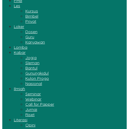
PMB
Les
Kursus
Bimbel
Privat
Loker
Dosen
Guru
Karyawan
Lomba
Kabar
Jogja
Sleman
Bantul
Gunungkidul
Kulon Progo
Nasional
Ilmiah
Seminar
Webinar
Call for Papper
Jurnai
Riset
Literasi
Opini