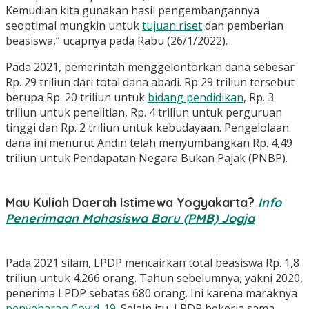
Kemudian kita gunakan hasil pengembangannya
seoptimal mungkin untuk
tujuan riset
dan pemberian
beasiswa,” ucapnya pada Rabu (26/1/2022).
Pada 2021, pemerintah menggelontorkan dana sebesar
Rp. 29 triliun dari total dana abadi. Rp 29 triliun tersebut
berupa Rp. 20 triliun untuk
bidang pendidikan
, Rp. 3
triliun untuk penelitian, Rp. 4 triliun untuk perguruan
tinggi dan Rp. 2 triliun untuk kebudayaan. Pengelolaan
dana ini menurut Andin telah menyumbangkan Rp. 4,49
triliun untuk Pendapatan Negara Bukan Pajak (PNBP).
Mau Kuliah Daerah Istimewa Yogyakarta?
Info
Penerimaan Mahasiswa Baru (PMB) Jogja
Pada 2021 silam, LPDP mencairkan total beasiswa Rp. 1,8
triliun untuk 4.266 orang. Tahun sebelumnya, yakni 2020,
penerima LPDP sebatas 680 orang. Ini karena maraknya
penyebaran Covid-19.
Selain itu, LPDP bekerja sama