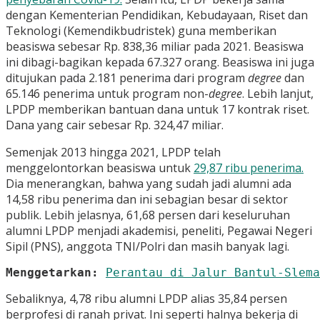
dengan Kementerian Pendidikan, Kebudayaan, Riset dan
Teknologi (Kemendikbudristek) guna memberikan
beasiswa sebesar Rp. 838,36 miliar pada 2021. Beasiswa
ini dibagi-bagikan kepada 67.327 orang. Beasiswa ini juga
ditujukan pada 2.181 penerima dari program
degree
dan
65.146 penerima untuk program non-
degree
. Lebih lanjut,
LPDP memberikan bantuan dana untuk 17 kontrak riset.
Dana yang cair sebesar Rp. 324,47 miliar.
Semenjak 2013 hingga 2021, LPDP telah
menggelontorkan beasiswa untuk
29,87 ribu penerima.
Dia menerangkan, bahwa y
ang sudah jadi alumni ada
14,58 ribu penerima dan ini sebagian besar di sektor
publik.
Lebih jelasnya, 61,68 persen dari keseluruhan
alumni LPDP menjadi akademisi, peneliti, Pegawai Negeri
Sipil (PNS), anggota TNI/Polri dan masih banyak lagi.
Menggetarkan:
Perantau di Jalur Bantul-Slema
Sebaliknya, 4,78 ribu alumni LPDP alias 35,84 persen
berprofesi di ranah privat. Ini seperti halnya bekerja di