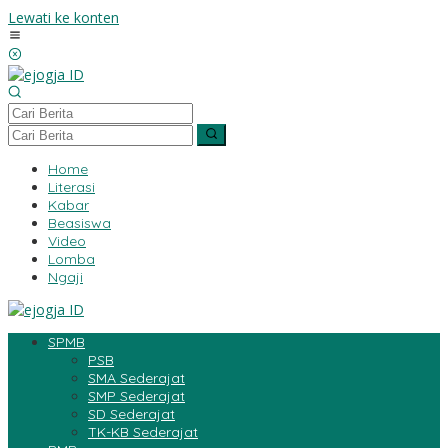
Lewati ke konten
Home
Literasi
Kabar
Beasiswa
Video
Lomba
Ngaji
SPMB
PSB
SMA Sederajat
SMP Sederajat
SD Sederajat
TK-KB Sederajat