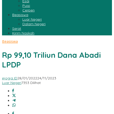
Esai
Puisi
Cerpen
Beasiswa
Luar Negeri
Dalam Negeri
Serat
Kirim Naskah
Beasiswa
Rp 99,10 Triliun Dana Abadi
LPDP
ejogja ID
28/01/2022
24/11/2023
Luar Negeri
7353 Dilihat