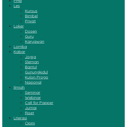
PMB
Les
Kursus
Bimbel
Privat
Loker
Dosen
Guru
Karyawan
Lomba
Kabar
Jogja
Sleman
Bantul
Gunungkidul
Kulon Progo
Nasional
Ilmiah
Seminar
Webinar
Call for Papper
Jurnai
Riset
Literasi
Opini