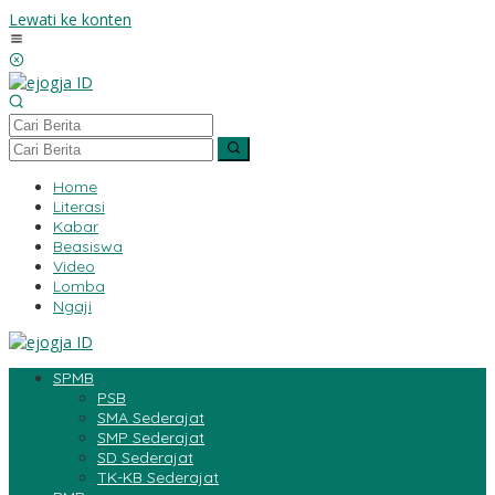
Lewati ke konten
Home
Literasi
Kabar
Beasiswa
Video
Lomba
Ngaji
SPMB
PSB
SMA Sederajat
SMP Sederajat
SD Sederajat
TK-KB Sederajat