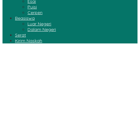
Esai
Puisi
Cerpen
Beasiswa
Luar Negeri
Dalam Negeri
Serat
Kirim Naskah