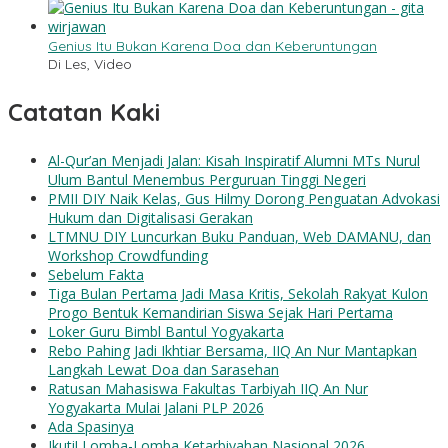
Genius Itu Bukan Karena Doa dan Keberuntungan
Di Les, Video
Catatan Kaki
Al-Qur’an Menjadi Jalan: Kisah Inspiratif Alumni MTs Nurul
Ulum Bantul Menembus Perguruan Tinggi Negeri
PMII DIY Naik Kelas, Gus Hilmy Dorong Penguatan Advokasi
Hukum dan Digitalisasi Gerakan
LTMNU DIY Luncurkan Buku Panduan, Web DAMANU, dan
Workshop Crowdfunding
Sebelum Fakta
Tiga Bulan Pertama Jadi Masa Kritis, Sekolah Rakyat Kulon
Progo Bentuk Kemandirian Siswa Sejak Hari Pertama
Loker Guru Bimbl Bantul Yogyakarta
Rebo Pahing Jadi Ikhtiar Bersama, IIQ An Nur Mantapkan
Langkah Lewat Doa dan Sarasehan
Ratusan Mahasiswa Fakultas Tarbiyah IIQ An Nur
Yogyakarta Mulai Jalani PLP 2026
Ada Spasinya
Ikuti! Lomba-Lomba Ketarbiyahan Nasional 2026