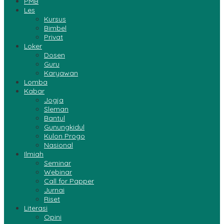
PMB
Les
Kursus
Bimbel
Privat
Loker
Dosen
Guru
Karyawan
Lomba
Kabar
Jogja
Sleman
Bantul
Gunungkidul
Kulon Progo
Nasional
Ilmiah
Seminar
Webinar
Call for Papper
Jurnai
Riset
Literasi
Opini