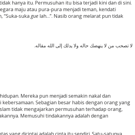
ak hanya itu. Permusuhan itu bisa terjadi kini dan di sini.
egara maju atau pura-pura menjadi teman, kendati
m, “Suka-suka
gue
lah…”. Nasib orang melarat pun tidak
.لا تصحب من لا ينهضك حاله ولا يدلك إلى الله مقاله
ehidupan. Mereka pun menjadi semakin nakal dan
rsi kebersamaan. Sebagian besar habis dengan orang yang
Islam tidak mengajarkan permusuhan terhadap orang,
akannya. Memusuhi tindakannya adalah dengan
 yang dicintai adalah cinta itu sendiri. Satu-satunya