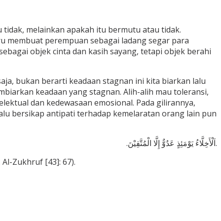
 tidak, melainkan apakah itu bermutu atau tidak.
tru membuat perempuan sebagai ladang segar para
ebagai objek cinta dan kasih sayang, tetapi objek berahi
ja, bukan berarti keadaan stagnan ini kita biarkan lalu
mbiarkan keadaan yang stagnan. Alih-alih mau toleransi,
ntelektual dan kedewasaan emosional. Pada gilirannya,
. Lalu bersikap antipati terhadap kemelaratan orang lain pun
.اَلْأَخِلَّاءُ يَوْمَئِذٍ عَدُوٌّ إِلَّا الْمُتَّقِيْنَ.
 Al-Zukhruf [43]: 67).