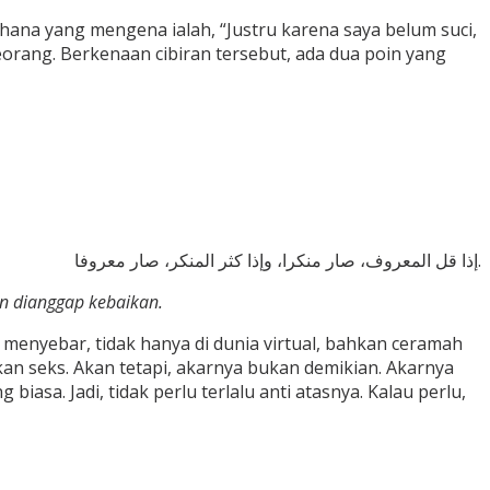
erhana yang mengena ialah, “Justru karena saya belum suci,
orang. Berkenaan cibiran tersebut, ada dua poin yang
إذا قل المعروف، صار منكرا، وإذا كثر المنكر، صار معروفا.
an dianggap kebaikan.
 menyebar, tidak hanya di dunia virtual, bahkan ceramah
an seks. Akan tetapi, akarnya bukan demikian. Akarnya
iasa. Jadi, tidak perlu terlalu anti atasnya. Kalau perlu,