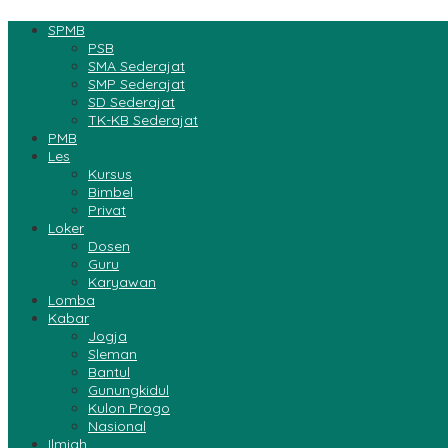
SPMB
PSB
SMA Sederajat
SMP Sederajat
SD Sederajat
TK-KB Sederajat
PMB
Les
Kursus
Bimbel
Privat
Loker
Dosen
Guru
Karyawan
Lomba
Kabar
Jogja
Sleman
Bantul
Gunungkidul
Kulon Progo
Nasional
Ilmiah