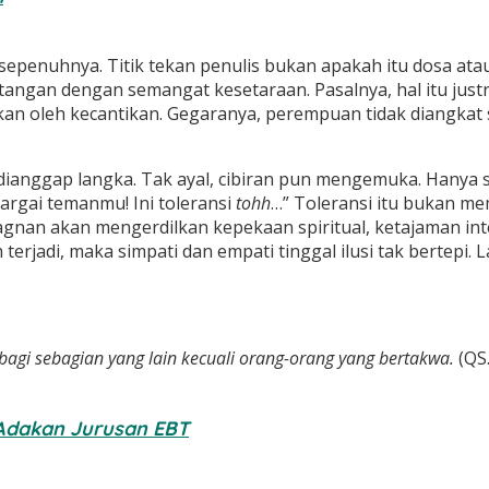
sepenuhnya. Titik tekan penulis bukan apakah itu dosa atau
ngan dengan semangat kesetaraan. Pasalnya, hal itu jus
ukan oleh kecantikan. Gegaranya, perempuan tidak diangkat s
dianggap langka. Tak ayal, cibiran pun mengemuka. Hanya sa
rgai temanmu! Ini toleransi
tohh
…” Toleransi itu bukan me
i stagnan akan mengerdilkan kepekaan spiritual, ketajaman i
ah terjadi, maka simpati dan empati tinggal ilusi tak bertepi
gi sebagian yang lain kecuali orang-orang yang bertakwa.
(QS.
Adakan Jurusan EBT