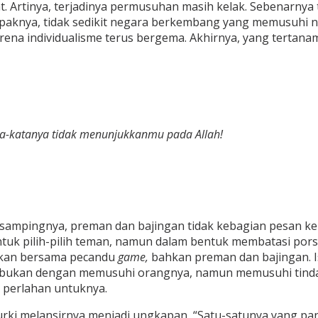
. Artinya, terjadinya permusuhan masih kelak. Sebenarnya tid
paknya, tidak sedikit negara berkembang yang memusuhi n
ena individualisme terus bergema. Akhirnya, yang tertana
a-katanya tidak menunjukkanmu pada Allah!
k sampingnya, preman dan bajingan tidak kebagian pesan k
entuk pilih-pilih teman, namun dalam bentuk membatasi po
skan bersama pecandu
game,
bahkan preman dan bajingan. 
a bukan dengan memusuhi orangnya, namun memusuhi tind
 perlahan untuknya.
ki melansirnya menjadi ungkapan, “Satu-satunya yang pantas