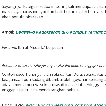
Sayangnya, kategori kedua ini seringkali mendapat cibiran,
maka saya harus menyucikan hati, bukan malah berdiam di
akan penulis bicarakan.
Ambil:
Beasiswa Kedokteran di 6 Kampus Ternama
Pertama,
Ibn al-Muqaffa’ berpesan:
Apabila kebaikan mulai jarang, maka dia akan dianggap kebur
Contoh sederhananya ialah seksualitas. Dulu, seksualitas
keagamaan pun kadang dibumbui oleh guyonan tentang seks
adalah menjamurnya seksualitas di masa kini, sehingga benak
anggap saja itu bisa mendatangkan pahala!
Baca Juga:
Ngaji Bahasa Bersama Zamzam Afand