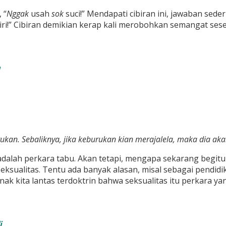
 “
Nggak
usah
sok
suci!” Mendapati cibiran ini, jawaban sed
ri!” Cibiran demikian kerap kali merobohkan semangat sese
ukan. Sebaliknya, jika keburukan kian merajalela, maka dia ak
 adalah perkara tabu. Akan tetapi, mengapa sekarang begitu
ualitas. Tentu ada banyak alasan, misal sebagai pendidik
 kita lantas terdoktrin bahwa seksualitas itu perkara yang b
i