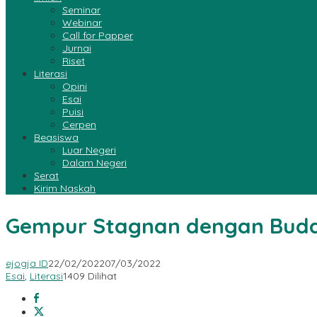
Seminar
Webinar
Call for Papper
Jurnai
Riset
Literasi
Opini
Esai
Puisi
Cerpen
Beasiswa
Luar Negeri
Dalam Negeri
Serat
Kirim Naskah
Gempur Stagnan dengan Bud
ejogja ID
22/02/2022
07/03/2022
Esai
,
Literasi
1409 Dilihat