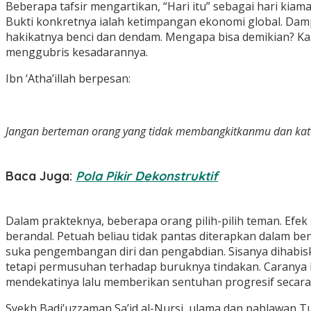
Beberapa tafsir mengartikan, “Hari itu” sebagai hari kiamat
Bukti konkretnya ialah ketimpangan ekonomi global. Dam
hakikatnya benci dan dendam. Mengapa bisa demikian? Kar
menggubris kesadarannya.
Ibn ‘Atha’illah berpesan:
Jangan berteman orang yang tidak membangkitkanmu dan kat
Baca Juga:
Pola Pikir Dekonstruktif
Dalam prakteknya, beberapa orang pilih-pilih teman. Efe
berandal. Petuah beliau tidak pantas diterapkan dalam b
suka pengembangan diri dan pengabdian. Sisanya dihabi
tetapi permusuhan terhadap buruknya tindakan. Carany
mendekatinya lalu memberikan sentuhan progresif secara
Syekh Badi’uzzaman Sa’id al-Nursi, ulama dan pahlawan Tur