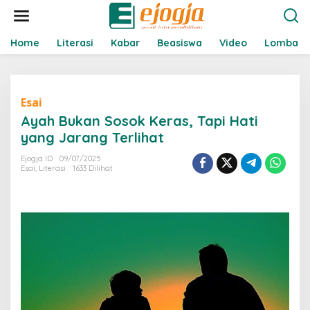
L
e
w
a
Home
Literasi
Kabar
Beasiswa
Video
Lomba
t
i
k
e
Esai
k
o
Ayah Bukan Sosok Keras, Tapi Hati
n
yang Jarang Terlihat
t
e
Ejogja ID
09/07/2025
n
Esai
,
Literasi
1633 Dilihat