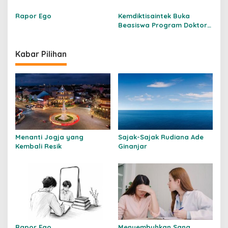
s
Rapor Ego
Kemdiktisaintek Buka
Beasiswa Program Doktor
untuk Dosen Indonesia 2026
Kabar Pilihan
Menanti Jogja yang
Sajak-Sajak Rudiana Ade
Kembali Resik
Ginanjar
Rapor Ego
Menyembuhkan Sang