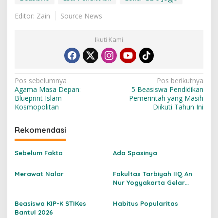
Editor: Zain
Source News
Ikuti Kami
N
Pos sebelumnya
Pos berikutnya
Agama Masa Depan:
5 Beasiswa Pendidikan
a
Blueprint Islam
Pemerintah yang Masih
v
Kosmopolitan
Diikuti Tahun Ini
i
Rekomendasi
g
a
Sebelum Fakta
Ada Spasinya
s
Merawat Nalar
Fakultas Tarbiyah IIQ An
i
Nur Yogyakarta Gelar
p
Pembekalan PLP 2026:
Pendidik Profesional
o
Beasiswa KIP-K STIKes
Habitus Popularitas
Bantul 2026