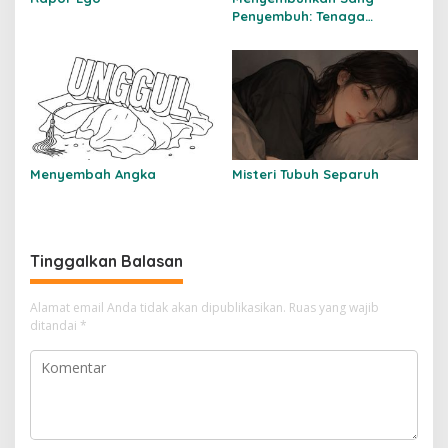
Penyembuh: Tenaga
Kesehatan Kita Kehilangan
Empati
Menyembah Angka
Misteri Tubuh Separuh
Tinggalkan Balasan
Alamat email Anda tidak akan dipublikasikan.
Ruas yang wajib
ditandai
*