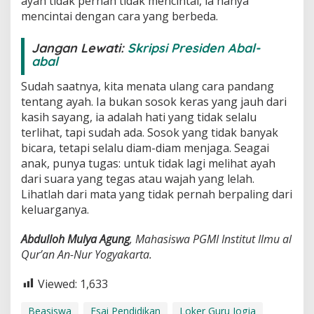
ayah tidak pernah tidak mencintai, ia hanya
mencintai dengan cara yang berbeda.
Jangan Lewati:
Skripsi Presiden Abal-
abal
Sudah saatnya, kita menata ulang cara pandang
tentang ayah. Ia bukan sosok keras yang jauh dari
kasih sayang, ia adalah hati yang tidak selalu
terlihat, tapi sudah ada. Sosok yang tidak banyak
bicara, tetapi selalu diam-diam menjaga. Seagai
anak, punya tugas: untuk tidak lagi melihat ayah
dari suara yang tegas atau wajah yang lelah.
Lihatlah dari mata yang tidak pernah berpaling dari
keluarganya.
Abdulloh Mulya Agung
,
Mahasiswa PGMI Institut Ilmu
a
l
Qur’an An-
N
ur Yogyakarta.
Viewed:
1,633
Beasiswa
Esai Pendidikan
Loker Guru Jogja