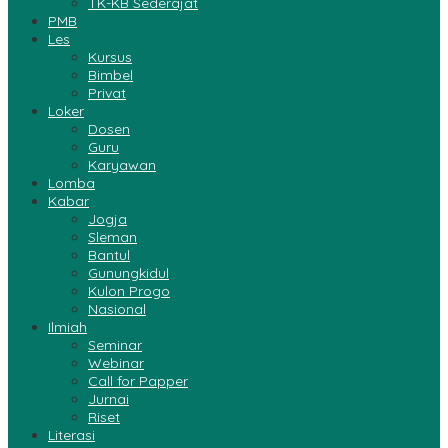
TK-KB Sederajat
PMB
Les
Kursus
Bimbel
Privat
Loker
Dosen
Guru
Karyawan
Lomba
Kabar
Jogja
Sleman
Bantul
Gunungkidul
Kulon Progo
Nasional
Ilmiah
Seminar
Webinar
Call for Papper
Jurnai
Riset
Literasi