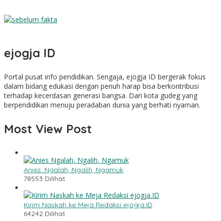
LTMNU DIY Luncurkan Buku Panduan, Web DAMANU, dan
Workshop Crowdfunding
Sebelum Fakta
ejogja ID
Portal pusat info pendidikan. Sengaja, ejogja ID bergerak fokus
dalam bidang edukasi dengan penuh harap bisa berkontribusi
terhadap kecerdasan generasi bangsa. Dari kota gudeg yang
berpendidikan menuju peradaban dunia yang berhati nyaman.
Most View Post
Anies: Ngalah, Ngalih, Ngamuk
78553 Dilihat
Kirim Naskah ke Meja Redaksi ejogja.ID
64242 Dilihat