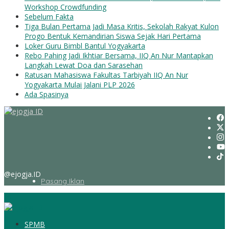
Workshop Crowdfunding
Sebelum Fakta
Tiga Bulan Pertama Jadi Masa Kritis, Sekolah Rakyat Kulon
Progo Bentuk Kemandirian Siswa Sejak Hari Pertama
Loker Guru Bimbl Bantul Yogyakarta
Rebo Pahing Jadi Ikhtiar Bersama, IIQ An Nur Mantapkan
Langkah Lewat Doa dan Sarasehan
Ratusan Mahasiswa Fakultas Tarbiyah IIQ An Nur
Yogyakarta Mulai Jalani PLP 2026
Ada Spasinya
@ejogja.ID
Pasang Iklan
SPMB