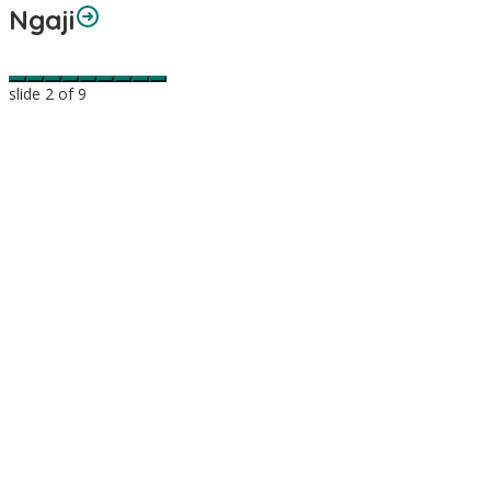
Ngaji
slide
2
of 9