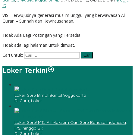
Bantul
,
SMA Sederajat
,
SPMB
|
09/01/2021
12/04/2021
oleh
ejogja
ID
VISI Terwujudnya generasi muslim unggul yang berwawasan Al-
Quran – Sunnah dan Kewirausahaan.
Tidak Ada Lagi Postingan yang Tersedia.
Tidak ada lagi halaman untuk dimuat.
Cari untuk:
Loker Terkini
Loker Guru Bimbl Bantul Yogyakarta
Di Guru, Loker
Loker Guru! MTs Ali Maksum Cari Guru Bahasa Indonesia,
IPS, hingga BK
Di Guru, Loker