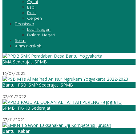
Opini
Esai
Puisi
Cerpen
Beasiswa
Luar Negeri
Dalam Negeri
Serat
Kirim Naskah
SMA Sederajat
,
SPMB
PPDB SMK Peradaban Desa Bantul Yogyakarta 2022-2023
16/07/2022
Bantul
,
PSB
,
SMP Sederajat
,
SPMB
PSB MTs Al Ma`had An Nur Ngrukem Yogyakarta 2022-2023
07/01/2022
SPMB
,
TK-KB Sederajat
PSB PAUD al-Qur’an al-Fattah Pereng T.A 2022-2023
07/11/2021
Bantul
,
Kabar
SMKN 1 Sewon Laksanakan UKJ demi Hasil Maksimal