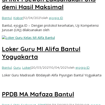
demi Hasil Maksimal
Bantul
,
Kabar
|
12/04/2021
oleh
ejogja ID
Bantul, ejogja.ID – Dengan protokol kesehatan, Uji Kompetensi
Jurusan (UKJ) dilaksanakan oleh
Loker Guru MI Alifa Bantul
Yogyakarta
Bantul
,
Guru
,
Loker
|
20/03/2021
10/04/2021
oleh
ejogja ID
Loker Guru Madrasah Ibtidaiyah Alifa Piyungan Bantul Yogyakarta
PPDB MA Mafaza Bantul