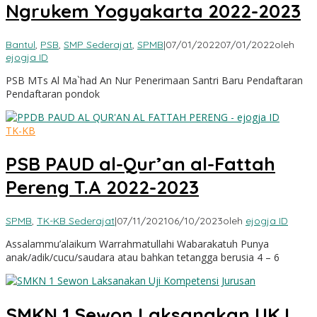
Ngrukem Yogyakarta 2022-2023
Bantul
,
PSB
,
SMP Sederajat
,
SPMB
|
07/01/2022
07/01/2022
oleh
ejogja ID
PSB MTs Al Ma`had An Nur Penerimaan Santri Baru Pendaftaran
Pendaftaran pondok
TK-KB
PSB PAUD al-Qur’an al-Fattah
Pereng T.A 2022-2023
SPMB
,
TK-KB Sederajat
|
07/11/2021
06/10/2023
oleh
ejogja ID
Assalammu’alaikum Warrahmatullahi Wabarakatuh Punya
anak/adik/cucu/saudara atau bahkan tetangga berusia 4 – 6
SMKN 1 Sewon Laksanakan UKJ