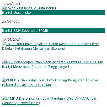
12/04/2021
Bantul
,
Guru
,
Loker
Loker Guru MI Alifa Bantul Yogyakarta
20/03/2021
Bantul
,
SMA Sederajat
,
SPMB
PPDB MA Mafaza Bantul
09/01/2021
Tak Cukup Punya Loyalitas, Calon Kasatkorkel Banser Pleret
Dibekali Ketahanan Mental dan Ekonomi
Al-Qur’an Menjadi Jalan: Kisah Inspiratif Alumni MTs Nurul Ulum
Bantul Menembus Perguruan Tinggi Negeri
PMII DIY Naik Kelas, Gus Hilmy Dorong Penguatan Advokasi
Hukum dan Digitalisasi Gerakan