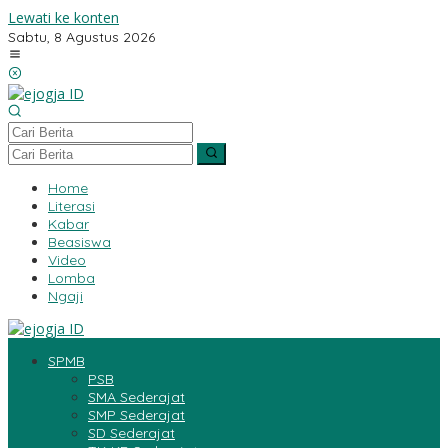
Lewati ke konten
Sabtu, 8 Agustus 2026
Home
Literasi
Kabar
Beasiswa
Video
Lomba
Ngaji
SPMB
PSB
SMA Sederajat
SMP Sederajat
SD Sederajat