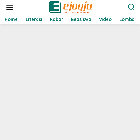
L
e
w
a
Home
Literasi
Kabar
Beasiswa
Video
Lomba
t
i
k
e
k
o
n
t
e
n