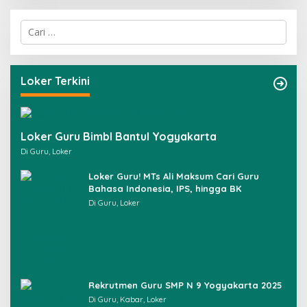
C
a
r
i
u
Loker Terkini
n
t
u
k
Loker Guru Bimbl Bantul Yogyakarta
:
Di Guru, Loker
Loker Guru! MTs Ali Maksum Cari Guru
Bahasa Indonesia, IPS, hingga BK
Di Guru, Loker
Rekrutmen Guru SMP N 9 Yogyakarta 2025
Di Guru, Kabar, Loker