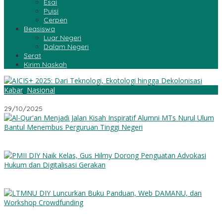
Esai
Puisi
Cerpen
Beasiswa
Luar Negeri
Dalam Negeri
Serat
Kirim Naskah
Kabar
,
Nasional
AICIS+ 2025: Dari Teknologi, Ekotologi hingga Dekolonisasi
29/10/2025
Al-Qur’an Menjadi Jalan: Kisah Inspiratif Alumni MTs Nurul Ulum
Bantul Menembus Perguruan Tinggi Negeri
PMII DIY Naik Kelas, Gus Hilmy Dorong Penguatan Advokasi
Hukum dan Digitalisasi Gerakan
LTMNU DIY Luncurkan Buku Panduan, Web DAMANU, dan
Workshop Crowdfunding