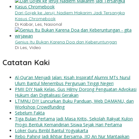
Dari Gojek ke Jeruji: Nadiem Makarim Jadi Tersangka
Kasus Chromebook
Di Kabar, Les, Nasional
Genius Itu Bukan Karena Doa dan Keberuntungan
Di Les, Video
Catatan Kaki
Al-Qur’an Menjadi Jalan: Kisah Inspiratif Alumni MTs Nurul
Ulum Bantul Menembus Perguruan Tinggi Negeri
PMII DIY Naik Kelas, Gus Hilmy Dorong Penguatan Advokasi
Hukum dan Digitalisasi Gerakan
LTMNU DIY Luncurkan Buku Panduan, Web DAMANU, dan
Workshop Crowdfunding
Sebelum Fakta
Tiga Bulan Pertama Jadi Masa Kritis, Sekolah Rakyat Kulon
Progo Bentuk Kemandirian Siswa Sejak Hari Pertama
Loker Guru Bimbl Bantul Yogyakarta
Rebo Pahing Jadi Ikhtiar Bersama, IIQ An Nur Mantapkan