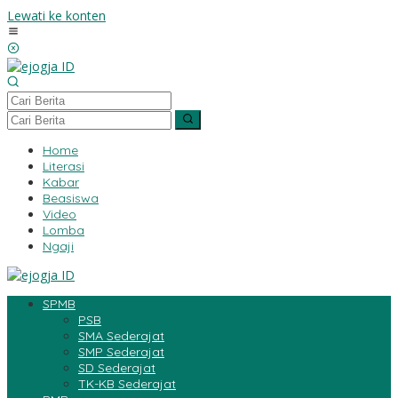
Lewati ke konten
Home
Literasi
Kabar
Beasiswa
Video
Lomba
Ngaji
SPMB
PSB
SMA Sederajat
SMP Sederajat
SD Sederajat
TK-KB Sederajat