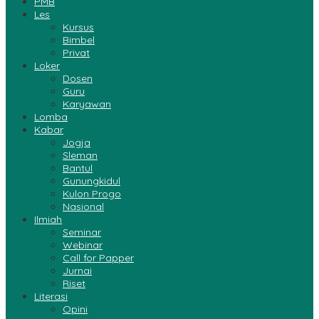
PMB
Les
Kursus
Bimbel
Privat
Loker
Dosen
Guru
Karyawan
Lomba
Kabar
Jogja
Sleman
Bantul
Gunungkidul
Kulon Progo
Nasional
Ilmiah
Seminar
Webinar
Call for Papper
Jurnai
Riset
Literasi
Opini