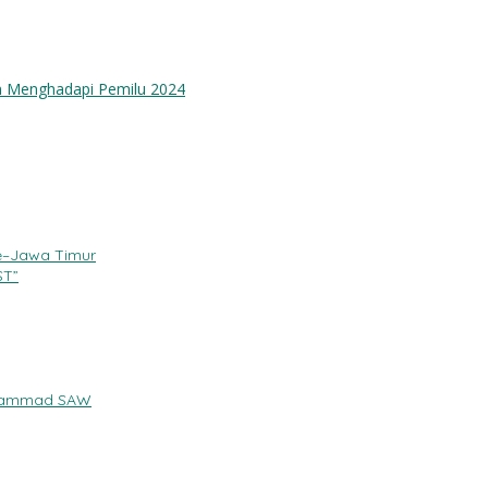
m Menghadapi Pemilu 2024
e–Jawa Timur
ST”
Muhammad SAW