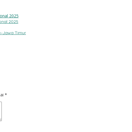
onal 2025
e–Jawa Timur
dai
*