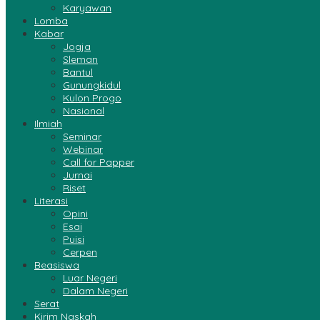
Karyawan
Lomba
Kabar
Jogja
Sleman
Bantul
Gunungkidul
Kulon Progo
Nasional
Ilmiah
Seminar
Webinar
Call for Papper
Jurnai
Riset
Literasi
Opini
Esai
Puisi
Cerpen
Beasiswa
Luar Negeri
Dalam Negeri
Serat
Kirim Naskah