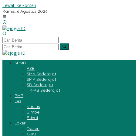
Lewati ke konten
Kamis, 6 Agustus 2026
SPMB
PSB
SMA Sederajat
SMP Sederajat
SD Sederajat
TK-KB Sederajat
PMB
Les
Kursus
Bimbel
Privat
Loker
Dosen
Guru