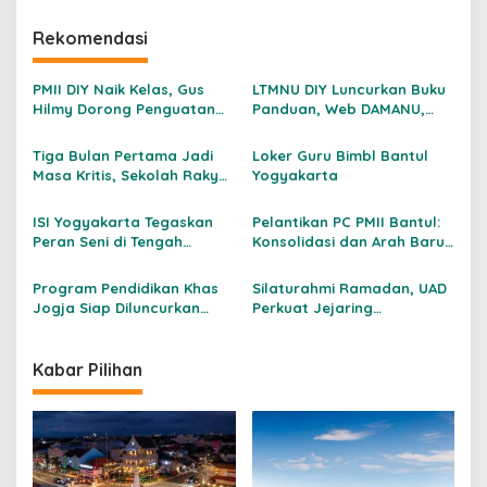
Rekomendasi
PMII DIY Naik Kelas, Gus
LTMNU DIY Luncurkan Buku
Hilmy Dorong Penguatan
Panduan, Web DAMANU,
Advokasi Hukum dan
dan Workshop
Digitalisasi Gerakan
Crowdfunding
Tiga Bulan Pertama Jadi
Loker Guru Bimbl Bantul
Masa Kritis, Sekolah Rakyat
Yogyakarta
Kulon Progo Bentuk
Kemandirian Siswa Sejak
ISI Yogyakarta Tegaskan
Pelantikan PC PMII Bantul:
Hari Pertama
Peran Seni di Tengah
Konsolidasi dan Arah Baru
Gempuran AI
Gerakan
Program Pendidikan Khas
Silaturahmi Ramadan, UAD
Jogja Siap Diluncurkan
Perkuat Jejaring
pada 4 Mei 2026: Antara
Kolaborasi Bersama Insan
Warisan Nilai dan
Media
Tantangan Zaman
Kabar Pilihan