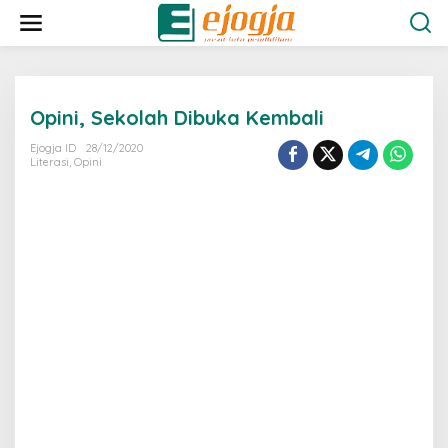
L
e
w
a
t
i
Opini, Sekolah Dibuka Kembali
k
e
Ejogja ID
28/12/2020
k
Literasi
,
Opini
o
n
t
e
n