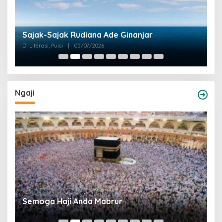
M
Sajak-Sajak Rudiana Ade Ginanjar
K
Di Literasi, Puisi
|
05/07/2026
Di 
Ngaji
Semoga Haji Anda Mabrur
B