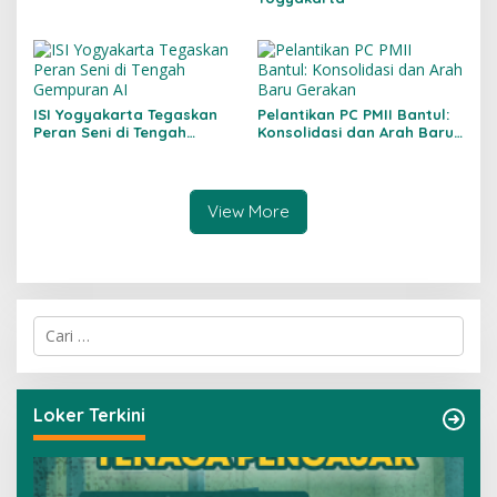
Kemandirian Siswa Sejak
Hari Pertama
ISI Yogyakarta Tegaskan
Pelantikan PC PMII Bantul:
Peran Seni di Tengah
Konsolidasi dan Arah Baru
Gempuran AI
Gerakan
View More
C
a
r
i
u
Loker Terkini
n
t
u
k