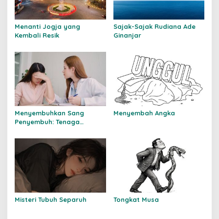
Menanti Jogja yang
Sajak-Sajak Rudiana Ade
Kembali Resik
Ginanjar
Menyembuhkan Sang
Menyembah Angka
Penyembuh: Tenaga
Kesehatan Kita Kehilangan
Empati
Misteri Tubuh Separuh
Tongkat Musa