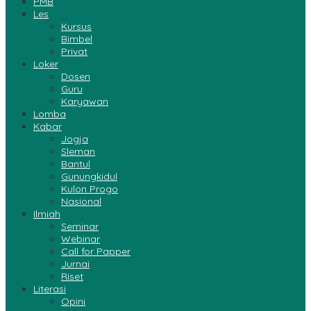
PMB
Les
Kursus
Bimbel
Privat
Loker
Dosen
Guru
Karyawan
Lomba
Kabar
Jogja
Sleman
Bantul
Gunungkidul
Kulon Progo
Nasional
Ilmiah
Seminar
Webinar
Call for Papper
Jurnai
Riset
Literasi
Opini