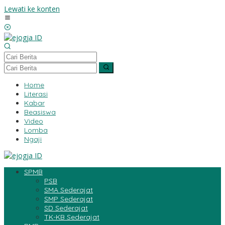
Lewati ke konten
Home
Literasi
Kabar
Beasiswa
Video
Lomba
Ngaji
SPMB
PSB
SMA Sederajat
SMP Sederajat
SD Sederajat
TK-KB Sederajat