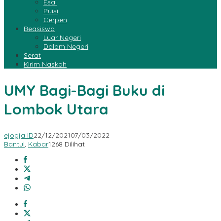
Esai
Puisi
Cerpen
Beasiswa
Luar Negeri
Dalam Negeri
Serat
Kirim Naskah
UMY Bagi-Bagi Buku di
Lombok Utara
ejogja ID
22/12/2021
07/03/2022
Bantul
,
Kabar
1268 Dilihat