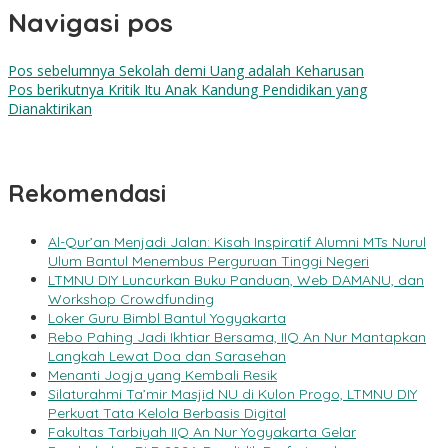
Navigasi pos
Pos sebelumnya
Sekolah demi Uang adalah Keharusan
Pos berikutnya
Kritik Itu Anak Kandung Pendidikan yang
Dianaktirikan
Rekomendasi
Al-Qur’an Menjadi Jalan: Kisah Inspiratif Alumni MTs Nurul
Ulum Bantul Menembus Perguruan Tinggi Negeri
LTMNU DIY Luncurkan Buku Panduan, Web DAMANU, dan
Workshop Crowdfunding
Loker Guru Bimbl Bantul Yogyakarta
Rebo Pahing Jadi Ikhtiar Bersama, IIQ An Nur Mantapkan
Langkah Lewat Doa dan Sarasehan
Menanti Jogja yang Kembali Resik
Silaturahmi Ta’mir Masjid NU di Kulon Progo, LTMNU DIY
Perkuat Tata Kelola Berbasis Digital
Fakultas Tarbiyah IIQ An Nur Yogyakarta Gelar