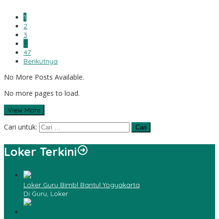
1
2
3
…
47
Berikutnya
No More Posts Available.
No more pages to load.
View More
Cari untuk:
Loker Terkini
Loker Guru Bimbl Bantul Yogyakarta
Di Guru, Loker