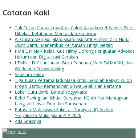
Catatan Kaki
Tak Cukup Punya Loyalitas, Calon Kasatkorkel Banser Pleret
Dibekali Ketahanan Mental dan Ekonomi
Al-Qur’an Menjadi Jalan: Kisah Inspiratif Alumni MTs Nurul
Ulum Bantul Menembus Perguruan Tinggi Negeri
PMII DIY Naik Kelas, Gus Hilmy Dorong Penguatan Advokasi
Hukum dan Digitalisasi Gerakan
LTMNU DIY Luncurkan Buku Panduan, Web DAMANU, dan
Workshop Crowdfunding
Sebelum Fakta
Tiga Bulan Pertama Jadi Masa Kritis, Sekolah Rakyat Kulon
Progo Bentuk Kemandirian Siswa Sejak Hari Pertama
Loker Guru Bimbl Bantul Yogyakarta
Rebo Pahing Jadi Ikhtiar Bersama, IIQ An Nur Mantapkan
Langkah Lewat Doa dan Sarasehan
Ratusan Mahasiswa Fakultas Tarbiyah IIQ An Nur
Yogyakarta Mulai Jalani PLP 2026
Ada Spasinya