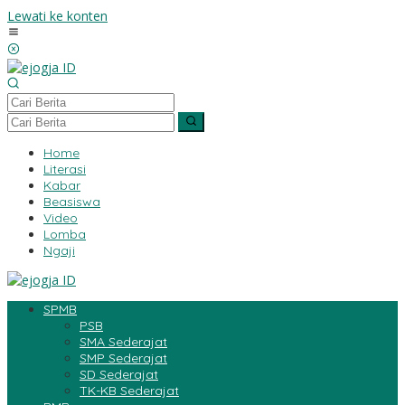
Lewati ke konten
Home
Literasi
Kabar
Beasiswa
Video
Lomba
Ngaji
SPMB
PSB
SMA Sederajat
SMP Sederajat
SD Sederajat
TK-KB Sederajat