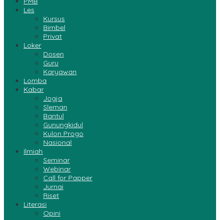
PMB
Les
Kursus
Bimbel
Privat
Loker
Dosen
Guru
Karyawan
Lomba
Kabar
Jogja
Sleman
Bantul
Gunungkidul
Kulon Progo
Nasional
Ilmiah
Seminar
Webinar
Call for Papper
Jurnai
Riset
Literasi
Opini