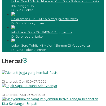
Loker Guru! MTs Ali Maksum Cari Guru Bahasa Indonesia,
IPS, hingga BK
Di Guru, Loker
Rekrutmen Guru SMP N 9 Yogyakarta 2025
Di Guru, Kabar, Loker
Info Loker Guru PAI SMPN 6 Yogyakarta
Di Guru, Jogja, Loker
Loker Guru Tahfiz MI Ma`arif Sleman DI Yogyakarta
Di Guru, Loker, Sleman
Literasi
Menanti Jogja yang Kembali Resik
Di Literasi, Opini
|
20/07/2026
Sajak-Sajak Rudiana Ade Ginanjar
Di Literasi, Puisi
|
05/07/2026