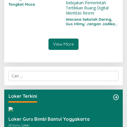
Tongkat Musa
Wacana Sekolah Daring,
Gus Hilmy: Jangan Jadikan
Pendidikan Korban
Kebijakan Energi
View More
C
a
r
i
u
Loker Terkini
n
t
u
k
Loker Guru Bimbl Bantul Yogyakarta
:
Di Guru, Loker