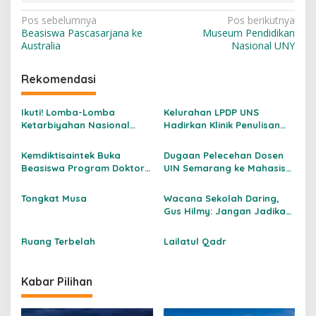
N
Pos sebelumnya
Pos berikutnya
Beasiswa Pascasarjana ke
Museum Pendidikan
a
Australia
Nasional UNY
v
i
Rekomendasi
g
Ikuti! Lomba-Lomba
Kelurahan LPDP UNS
a
Ketarbiyahan Nasional
Hadirkan Klinik Penulisan
s
2026
Ilmiah, Bantu Peneliti Muda
Tembus Jurnal
Kemdiktisaintek Buka
Dugaan Pelecehan Dosen
i
Internasional
Beasiswa Program Doktor
UIN Semarang ke Mahasiswi
p
untuk Dosen Indonesia 2026
Betul-betul Mengusik
Nurani
o
Tongkat Musa
Wacana Sekolah Daring,
Gus Hilmy: Jangan Jadikan
s
Pendidikan Korban
Kebijakan Energi
Ruang Terbelah
Lailatul Qadr
Kabar Pilihan