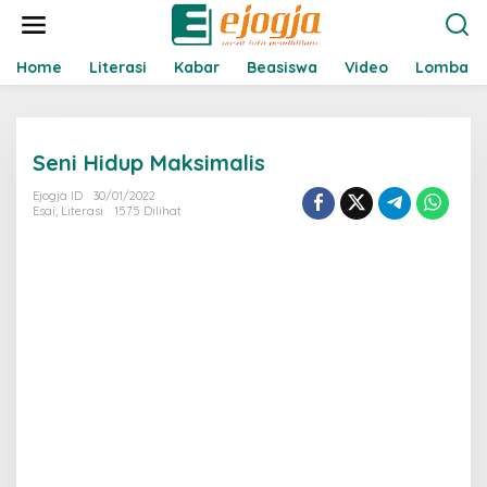
L
e
w
a
Home
Literasi
Kabar
Beasiswa
Video
Lomba
t
i
k
e
Seni Hidup Maksimalis
k
o
Ejogja ID
30/01/2022
n
Esai
,
Literasi
1575 Dilihat
t
e
n