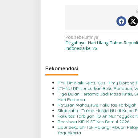
I
N
Pos sebelumnya
Dirgahayu! Hari Ulang Tahun Republi
a
Indonesia ke-76
v
i
Rekomendasi
g
a
PMII DIY Naik Kelas, Gus Hilmy Dorong
s
LTMNU DIY Luncurkan Buku Panduan,
Tiga Bulan Pertama Jadi Masa Kritis, 
i
Hari Pertama
Ratusan Mahasiswa Fakultas Tarbiyah I
p
Silaturahmi Ta’mir Masjid NU di Kulon 
o
Fakultas Tarbiyah IIQ An Nur Yogyakar
Beasiswa KIP-K STIKes Bantul 2026
s
Libur Sekolah Tak Halangi Ribuan Pela
Yogyakarta