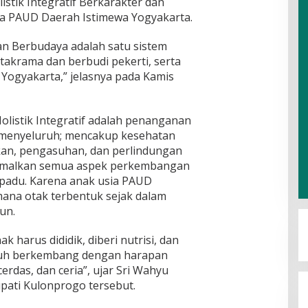
tik Integratif Berkarakter dan
ja PAUD Daerah Istimewa Yogyakarta.
n Berbudaya adalah satu sistem
takrama dan berbudi pekerti, serta
Yogyakarta,” jelasnya pada Kamis
listik Integratif adalah penanganan
n menyeluruh; mencakup kesehatan
ikan, pengasuhan, dan perlindungan
imalkan semua aspek perkembangan
rpadu. Karena anak usia PAUD
ana otak terbentuk sejak dalam
un.
k harus dididik, diberi nutrisi, dan
buh berkembang dengan harapan
cerdas, dan ceria”, ujar Sri Wahyu
pati Kulonprogo tersebut.