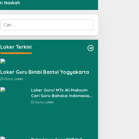
im Naskah
C
a
r
i
u
Loker Terkini
n
t
u
k
Loker Guru Bimbl Bantul Yogyakarta
:
Di Guru, Loker
Loker Guru! MTs Ali Maksum
Cari Guru Bahasa Indonesia,
IPS, hingga BK
Di Guru, Loker