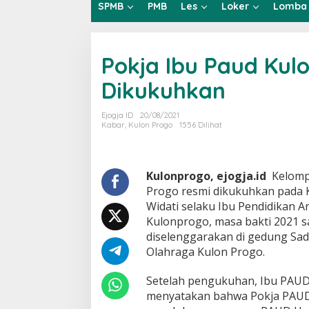
SPMB
PMB
Les
Loker
Lomba
Pokja Ibu Paud Kul
Dikukuhkan
Ejogja ID
20/08/2021
Kabar
,
Kulon Progo
1556 Dilihat
Kulonprogo, ejogja.id
Kelompo
Progo resmi dikukuhkan pada K
Widati selaku Ibu Pendidikan 
Kulonprogo, masa bakti 2021 
diselenggarakan di gedung Sa
Olahraga Kulon Progo.
Setelah pengukuhan, Ibu PAUD
menyatakan bahwa Pokja PAUD 