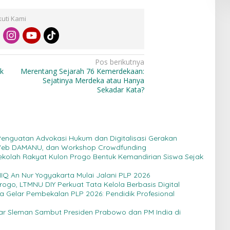
kuti Kami
Pos berikutnya
k
Merentang Sejarah 76 Kemerdekaan:
Sejatinya Merdeka atau Hanya
Sekadar Kata?
 Penguatan Advokasi Hukum dan Digitalisasi Gerakan
 Web DAMANU, dan Workshop Crowdfunding
Sekolah Rakyat Kulon Progo Bentuk Kemandirian Siswa Sejak
IQ An Nur Yogyakarta Mulai Jalani PLP 2026
Progo, LTMNU DIY Perkuat Tata Kelola Berbasis Digital
ta Gelar Pembekalan PLP 2026: Pendidik Profesional
jar Sleman Sambut Presiden Prabowo dan PM India di