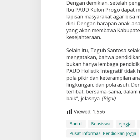
Dengan demikian, setelah pen
Ibu PAUD Kulon Progo dapat m
lapisan masyarakat agar bisa
dini. Dengan harapan anak-ana
yang akan membawa Kabupaten
kesejahteraan.
Selain itu, Teguh Santosa sela
mengatakan, bahwa pendidikan
bukan hanya lembaga pendidik
PAUD Holistik Integratif tid
pola pikir dan keterampilan ana
lingkungan, dan pola asuh. De
terlibat, bersama-sama, dalam
baik”, jelasnya.
(Bigul)
Viewed:
1,556
Bantul
Beasiswa
ejogja
Pusat Informasi Pendidikan Jogja