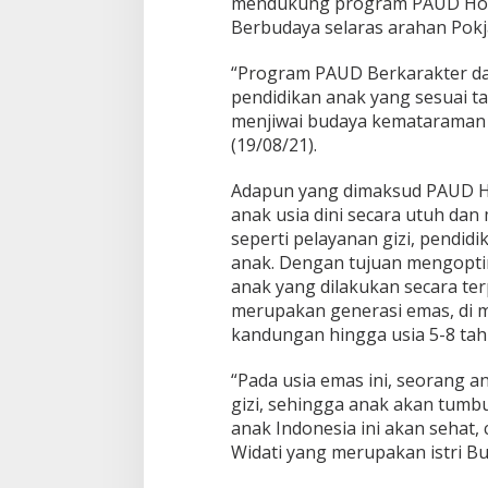
mendukung program PAUD Holis
Berbudaya selaras arahan Pok
“Program PAUD Berkarakter da
pendidikan anak yang sesuai ta
menjiwai budaya kemataraman 
(19/08/21).
Adapun yang dimaksud PAUD Ho
anak usia dini secara utuh da
seperti pelayanan gizi, pendid
anak. Dengan tujuan mengopt
anak yang dilakukan secara te
merupakan generasi emas, di m
kandungan hingga usia 5-8 tah
“Pada usia emas ini, seorang ana
gizi, sehingga anak akan tum
anak Indonesia ini akan sehat, 
Widati yang merupakan istri Bu