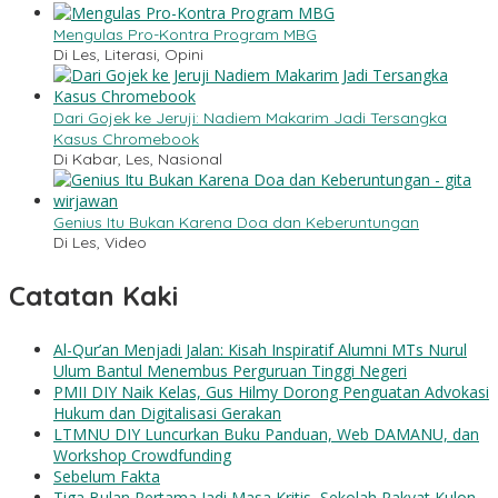
Mengulas Pro-Kontra Program MBG
Di Les, Literasi, Opini
Dari Gojek ke Jeruji: Nadiem Makarim Jadi Tersangka
Kasus Chromebook
Di Kabar, Les, Nasional
Genius Itu Bukan Karena Doa dan Keberuntungan
Di Les, Video
Catatan Kaki
Al-Qur’an Menjadi Jalan: Kisah Inspiratif Alumni MTs Nurul
Ulum Bantul Menembus Perguruan Tinggi Negeri
PMII DIY Naik Kelas, Gus Hilmy Dorong Penguatan Advokasi
Hukum dan Digitalisasi Gerakan
LTMNU DIY Luncurkan Buku Panduan, Web DAMANU, dan
Workshop Crowdfunding
Sebelum Fakta
Tiga Bulan Pertama Jadi Masa Kritis, Sekolah Rakyat Kulon