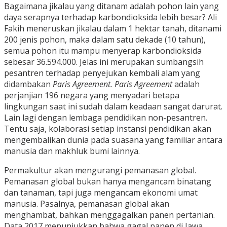
Bagaimana jikalau yang ditanam adalah pohon lain yang
daya serapnya terhadap karbondioksida lebih besar? Ali
Fakih meneruskan jikalau dalam 1 hektar tanah, ditanami
200 jenis pohon, maka dalam satu dekade (10 tahun),
semua pohon itu mampu menyerap karbondioksida
sebesar 36.594.000. Jelas ini merupakan sumbangsih
pesantren terhadap penyejukan kembali alam yang
didambakan
Paris Agreement. Paris Agreement
adalah
perjanjian 196 negara yang menyadari betapa
lingkungan saat ini sudah dalam keadaan sangat darurat.
Lain lagi dengan lembaga pendidikan non-pesantren.
Tentu saja, kolaborasi setiap instansi pendidikan akan
mengembalikan dunia pada suasana yang familiar antara
manusia dan makhluk bumi lainnya.
Permakultur akan mengurangi pemanasan global.
Pemanasan global bukan hanya mengancam binatang
dan tanaman, tapi juga mengancam ekonomi umat
manusia. Pasalnya, pemanasan global akan
menghambat, bahkan menggagalkan panen pertanian.
Data 2017 menunjukkan bahwa gagal panen di Jawa