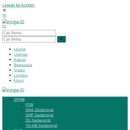
Lewati ke konten
Home
Literasi
Kabar
Beasiswa
Video
Lomba
Ngaji
SPMB
PSB
SMA Sederajat
SMP Sederajat
SD Sederajat
TK-KB Sederajat