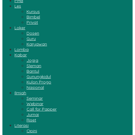
PMB
Les
Kursus
Bimbel
Privat
Loker
Dosen
Guru
Karyawan
Lomba
Kabar
Jogja
Sleman
Bantul
Gunungkidul
Kulon Progo
Nasional
Ilmiah
Seminar
Webinar
Call for Papper
Jurnai
Riset
Literasi
Opini