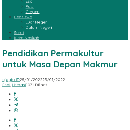
Esai
Puisi
Cerpen
Beasiswa
Luar Negeri
Dalam Negeri
Serat
Kirim Naskah
Pendidikan Permakultur
untuk Masa Depan Makmur
ejogja ID
25/01/2022
25/01/2022
Esai
,
Literasi
1071 Dilihat