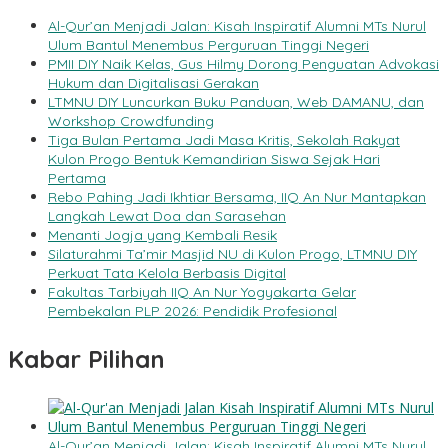
Al-Qur’an Menjadi Jalan: Kisah Inspiratif Alumni MTs Nurul
Ulum Bantul Menembus Perguruan Tinggi Negeri
PMII DIY Naik Kelas, Gus Hilmy Dorong Penguatan Advokasi
Hukum dan Digitalisasi Gerakan
LTMNU DIY Luncurkan Buku Panduan, Web DAMANU, dan
Workshop Crowdfunding
Tiga Bulan Pertama Jadi Masa Kritis, Sekolah Rakyat
Kulon Progo Bentuk Kemandirian Siswa Sejak Hari
Pertama
Rebo Pahing Jadi Ikhtiar Bersama, IIQ An Nur Mantapkan
Langkah Lewat Doa dan Sarasehan
Menanti Jogja yang Kembali Resik
Silaturahmi Ta’mir Masjid NU di Kulon Progo, LTMNU DIY
Perkuat Tata Kelola Berbasis Digital
Fakultas Tarbiyah IIQ An Nur Yogyakarta Gelar
Pembekalan PLP 2026: Pendidik Profesional
Kabar Pilihan
Al-Qur’an Menjadi Jalan: Kisah Inspiratif Alumni MTs Nurul