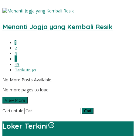
Menanti Jogja yang Kembali Resik
1
2
3
…
49
Berikutnya
No More Posts Available.
No more pages to load.
View More
Cari untuk:
Loker Terkini