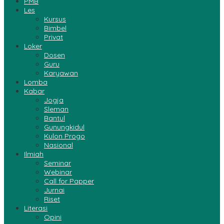
PMB
Les
Kursus
Bimbel
Privat
Loker
Dosen
Guru
Karyawan
Lomba
Kabar
Jogja
Sleman
Bantul
Gunungkidul
Kulon Progo
Nasional
Ilmiah
Seminar
Webinar
Call for Papper
Jurnai
Riset
Literasi
Opini