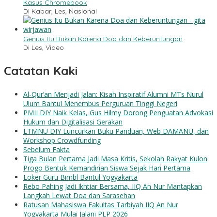
Kasus Chromebook
Di Kabar, Les, Nasional
Genius Itu Bukan Karena Doa dan Keberuntungan
Di Les, Video
Catatan Kaki
Al-Qur’an Menjadi Jalan: Kisah Inspiratif Alumni MTs Nurul
Ulum Bantul Menembus Perguruan Tinggi Negeri
PMII DIY Naik Kelas, Gus Hilmy Dorong Penguatan Advokasi
Hukum dan Digitalisasi Gerakan
LTMNU DIY Luncurkan Buku Panduan, Web DAMANU, dan
Workshop Crowdfunding
Sebelum Fakta
Tiga Bulan Pertama Jadi Masa Kritis, Sekolah Rakyat Kulon
Progo Bentuk Kemandirian Siswa Sejak Hari Pertama
Loker Guru Bimbl Bantul Yogyakarta
Rebo Pahing Jadi Ikhtiar Bersama, IIQ An Nur Mantapkan
Langkah Lewat Doa dan Sarasehan
Ratusan Mahasiswa Fakultas Tarbiyah IIQ An Nur
Yogyakarta Mulai Jalani PLP 2026