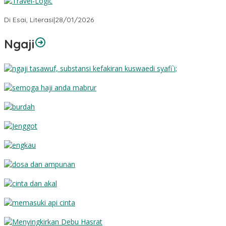
Travel-Logic
Di Esai, Literasi
|
28/01/2026
Ngaji
Substansi Kefakiran
Semoga Haji Anda Mabrur
Burdah
Jenggot
Engkau
Dosa dan Ampunan
Cinta dan Akal
Memasuki Api Cinta