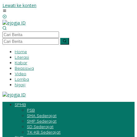
Lewati ke konten
Home
Literasi
Kabar
Beasiswa
Video
Lomba
Ngaji
SPMB
PSB
SMA Sederajat
SMP Sederajat
SD Sederajat
TK-KB Sederajat