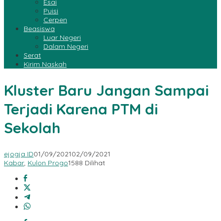
Esai
Puisi
Cerpen
Beasiswa
Luar Negeri
Dalam Negeri
Serat
Kirim Naskah
Kluster Baru Jangan Sampai
Terjadi Karena PTM di
Sekolah
ejogja ID
01/09/2021
02/09/2021
Kabar
,
Kulon Progo
1588 Dilihat