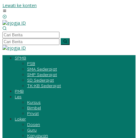
Lewati ke konten
SPMB
PSB
SMA Sederajat
SMP Sederajat
SD Sederajat
TK-KB Sederajat
PMB
Les
Kursus
Bimbel
Privat
Loker
Dosen
Guru
Karyawan