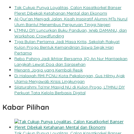
Tak Cukup Punya Loyalitas, Calon Kasatkorkel Banser
Pleret Dibekali Ketahanan Mental dan Ekonomi
Al-Qur’an Menjadi Jalan: Kisah Inspiratif Alumni MTs Nurul
Ulum Bantul Menembus Perguruan Tinggi Negeri
LTMNU DIY Luncurkan Buku Panduan, Web DAMANU, dan
Workshop Crowdfunding
Tiga Bulan Pertama Jadi Masa Kritis, Sekolah Rakyat
Kulon Progo Bentuk Kemandirian Siswa Sejak Hari
Pertama
Rebo Pahing Jadi Ikhtiar Bersama, IIQ An Nur Mantapkan
Langkah Lewat Doa dan Sarasehan
Menanti Jogja yang Kembali Resik
Di Halaqah RMI PCNU Kota Pekalongan, Gus Hilmy Ajak
Ulama Menjawab Krisis Lingkungan
Silaturahmi Ta’mir Masjid NU di Kulon Progo, LTMNU DIY
Perkuat Tata Kelola Berbasis Digital
Kabar Pilihan
Tak Cukup Punya Loyalitas, Calon Kasatkorkel Banser