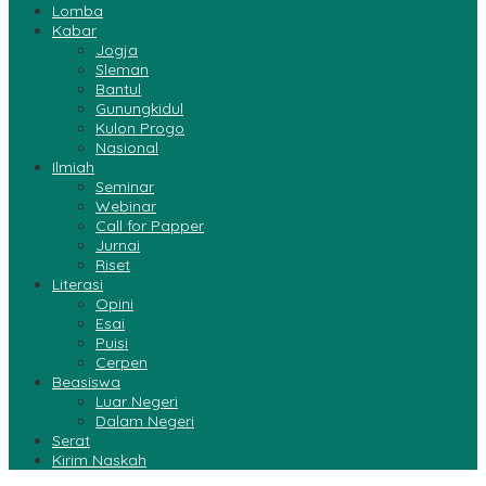
Lomba
Kabar
Jogja
Sleman
Bantul
Gunungkidul
Kulon Progo
Nasional
Ilmiah
Seminar
Webinar
Call for Papper
Jurnai
Riset
Literasi
Opini
Esai
Puisi
Cerpen
Beasiswa
Luar Negeri
Dalam Negeri
Serat
Kirim Naskah