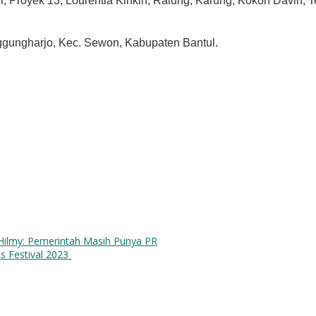
l, Proyek 13, Lourentia Kinkin, Ralung, Karung, Kokoh Davin, Te
ggungharjo, Kec. Sewon, Kabupaten Bantul.
 Hilmy: Pemerintah Masih Punya PR
s Festival 2023