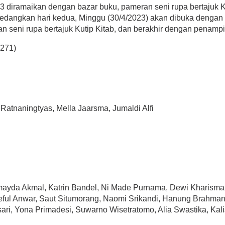
3 diramaikan dengan bazar buku, pameran seni rupa bertajuk Ku
 Sedangkan hari kedua, Minggu (30/4/2023) akan dibuka dengan 
n seni rupa bertajuk Kutip Kitab, dan berakhir dengan penampi
7271)
Ratnaningtyas, Mella Jaarsma, Jumaldi Alfi
mayda Akmal, Katrin Bandel, Ni Made Purnama, Dewi Kharisma
eful Anwar, Saut Situmorang, Naomi Srikandi, Hanung Brahmant
ri, Yona Primadesi, Suwarno Wisetratomo, Alia Swastika, Kalis M