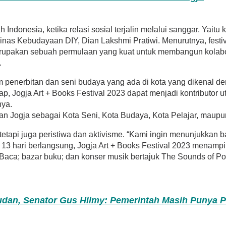
nesia, ketika relasi sosial terjalin melalui sanggar. Yaitu ke
inas Kebudayaan DIY, Dian Lakshmi Pratiwi. Menurutnya, festiva
merupakan sebuah permulaan yang kuat untuk membangun kolaboras
.
em penerbitan dan seni budaya yang ada di kota yang dikenal d
Jogja Art + Books Festival 2023 dapat menjadi kontributor ut
nya.
n Jogja sebagai Kota Seni, Kota Budaya, Kota Pelajar, maupun K
teks tetapi juga peristiwa dan aktivisme. “Kami ingin menunjukk
13 hari berlangsung, Jogja Art + Books Festival 2023 menampi
Baca; bazar buku; dan konser musik bertajuk The Sounds of Poet
udan, Senator Gus Hilmy: Pemerintah Masih Punya 