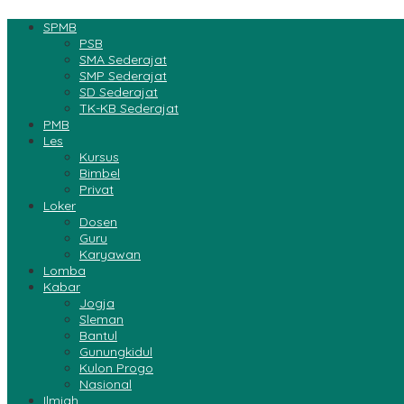
SPMB
PSB
SMA Sederajat
SMP Sederajat
SD Sederajat
TK-KB Sederajat
PMB
Les
Kursus
Bimbel
Privat
Loker
Dosen
Guru
Karyawan
Lomba
Kabar
Jogja
Sleman
Bantul
Gunungkidul
Kulon Progo
Nasional
Ilmiah