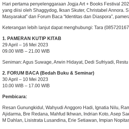
Hari pertama penyelenggaraan Jogja Art + Books Festival 202
yang diisi oleh Shaggydog, Iksan Skuter, Christabel Annora.
Masyarakat” dan Forum Baca “Identitas dan Diaspora”, pamera
Keterangan lebih lanjut dapat menghubungi: Tara (08572016
1. PAMERAN KUTIP KITAB
29 April – 16 Mei 2023
09.00 WIB – 21.00 WIB
Seniman: Agus Suwage, Arwin Hidayat, Dedi Sufriyadi, Restu 
2. FORUM BACA (Bedah Buku & Seminar)
30 April – 10 Mei 2023
10.00 WIB – 17.00 WIB
Pembicara:
Resan Gunungkidul, Wahyudi Anggoro Hadi, Ignatia Nilu, Ra
Ajidarma, Bre Redana, Mahfud Ikhwan, Indrian Koto, Asep Sa
M Dahlan, Lisistrata Lusandina, Erie Setiawan, Impian Nopitasa