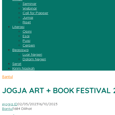
Seminar
Webinar
Call for Papper
Jurnai
Riset
Literasi
Opini
Esai
Puisi
Cerpen
Beasiswa
Luar Negeri
Dalam Negeri
Serat
Kirim Naskah
Bantul
JOGJA ART + BOOK FESTIVAL 20
ejogja ID
02/05/2023
16/10/2023
Bantul
1684 Dilihat