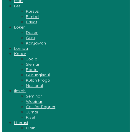
PMB
Les
Kursus
Bimbel
Privat
Loker
Dosen
Guru
Karyawan
Lomba
Kabar
Jogja
Sleman
Bantul
Gunungkidul
Kulon Progo
Nasional
Ilmiah
Seminar
Webinar
Call for Papper
Jurnai
Riset
Literasi
Opini