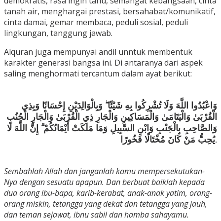
demokratis, rasa ingin tahu, semangat kebangsaan, cinta
tanah air, menghargai prestasi, bersahabat/komunikatif,
cinta damai, gemar membaca, peduli sosial, peduli
lingkungan, tanggung jawab.
Alquran juga mempunyai andil unntuk membentuk
karakter generasi bangsa ini. Di antaranya dari aspek
saling menghormati tercantum dalam ayat berikut:
وَاعْبُدُوا اللَّهَ وَلَا تُشْرِكُوا بِهِ شَيْئًا ۖ وَبِالْوَالِدَيْنِ إِحْسَانًا وَبِذِي
الْقُرْبَىٰ وَالْيَتَامَىٰ وَالْمَسَاكِينِ وَالْجَارِ ذِي الْقُرْبَىٰ وَالْجَارِ الْجُنُبِ
وَالصَّاحِبِ بِالْجَنْبِ وَابْنِ السَّبِيلِ وَمَا مَلَكَتْ أَيْمَانُكُمْ ۗ إِنَّ اللَّهَ لَا
يُحِبُّ مَنْ كَانَ مُخْتَالًا فَخُورًا.
Sembahlah Allah dan janganlah kamu mempersekutukan-
Nya dengan sesuatu apapun. Dan berbuat baiklah kepada
dua orang ibu-bapa, karib-kerabat, anak-anak yatim, orang-
orang miskin, tetangga yang dekat dan tetangga yang jauh,
dan teman sejawat, ibnu sabil dan hamba sahayamu.