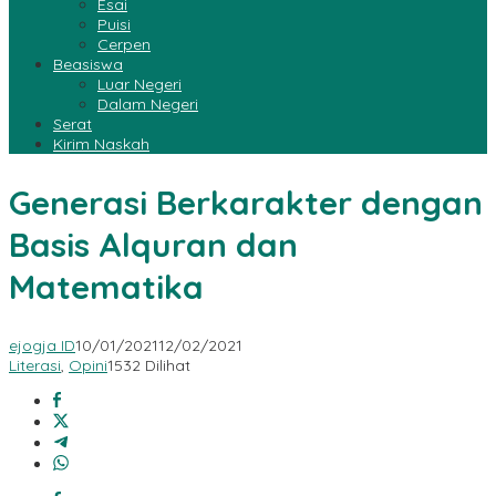
Esai
Puisi
Cerpen
Beasiswa
Luar Negeri
Dalam Negeri
Serat
Kirim Naskah
Generasi Berkarakter dengan
Basis Alquran dan
Matematika
ejogja ID
10/01/2021
12/02/2021
Literasi
,
Opini
1532 Dilihat