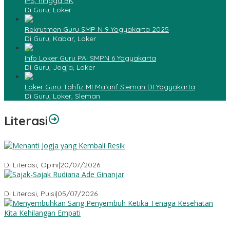
IPS, hingga BK
Di Guru, Loker
Rekrutmen Guru SMP N 9 Yogyakarta 2025
Di Guru, Kabar, Loker
Info Loker Guru PAI SMPN 6 Yogyakarta
Di Guru, Jogja, Loker
Loker Guru Tahfiz MI Ma`arif Sleman DI Yogyakarta
Di Guru, Loker, Sleman
Literasi
Menanti Jogja yang Kembali Resik
Di Literasi, Opini
|
20/07/2026
Sajak-Sajak Rudiana Ade Ginanjar
Di Literasi, Puisi
|
05/07/2026
Menyembuhkan Sang Penyembuh: Tenaga Kesehatan Kita