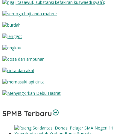
Substansi Kefakiran
Semoga Haji Anda Mabrur
Burdah
Jenggot
Engkau
Dosa dan Ampunan
Cinta dan Akal
Memasuki Api Cinta
Menyingkirkan Debu Hasrat
SPMB Terbaru