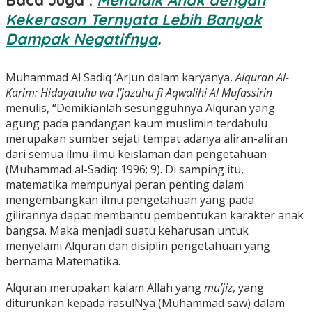
Baca Juga :
Mendidik Anak dengan
Kekerasan Ternyata Lebih Banyak
Dampak Negatifnya
.
Muhammad Al Sadiq ‘Arjun dalam karyanya,
Alquran Al
-
K
arim:
Hidayatuhu wa I’jazuhu fi Aqwalihi Al Mufassirin
menulis, “Demikianlah sesungguhnya Alquran yang
agung pada pandangan kaum muslimin terdahulu
merupakan sumber sejati tempat adanya aliran-aliran
dari semua ilmu-ilmu keislaman dan pengetahuan
(Muhammad al-Sadiq: 1996; 9). Di samping itu,
matematika mempunyai peran penting dalam
mengembangkan ilmu pengetahuan yang pada
gilirannya dapat membantu pembentukan karakter anak
bangsa. Maka menjadi suatu keharusan untuk
menyelami Alquran dan disiplin pengetahuan yang
bernama Matematika.
Alquran merupakan kalam Allah yang
mu’jiz
, yang
diturunkan kepada rasulNya (Muhammad saw) dalam