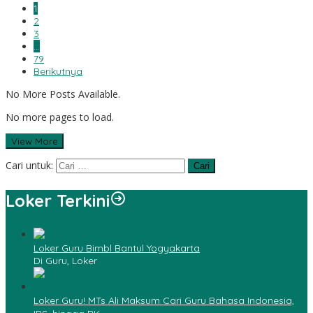
1
2
3
…
79
Berikutnya
No More Posts Available.
No more pages to load.
View More
Cari untuk:
Loker Terkini
Loker Guru Bimbl Bantul Yogyakarta
Di Guru, Loker
Loker Guru! MTs Ali Maksum Cari Guru Bahasa Indonesia,