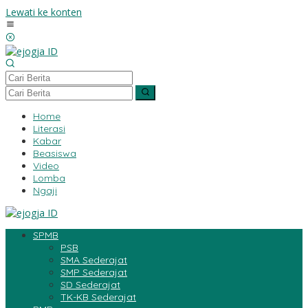
Lewati ke konten
Home
Literasi
Kabar
Beasiswa
Video
Lomba
Ngaji
SPMB
PSB
SMA Sederajat
SMP Sederajat
SD Sederajat
TK-KB Sederajat