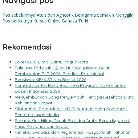
Navigasi pos
Pos sebelumnya
Ateis dan Agnostik Beragama Semakin Menggila
Pos berikutnya
Kursus Online Bahasa Turki
Rekomendasi
Loker Guru Bimbl Bantul Yogyakarta
Fakultas Tarbiyah IIQ An Nur Yogyakarta Gelar
Pembekalan PLP 2026: Pendidik Profesional
Beasiswa KIP-K STIKes Bantul 2026
Kemdiktisaintek Buka Beasiswa Program Doktor untuk
Dosen Indonesia 2026
Menyembuhkan Sang Penyembuh: Tenaga Kesehatan Kita
Kehilangan Empati
Silaturahmi Ramadan, UAD Perkuat Jejaring Kolaborasi
Bersama Insan Media
Senator Gus Hilmy Desak Presiden Ambil Peran Nyata di
Krisis Kemanusiaan Sudan
Refleksi, Evaluasi, dan Regenerasi: Musyawarah Tahunan
LPDP UNS 2024/2025 Tegaskan Semangat Kolektif