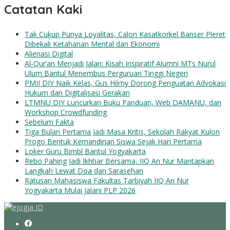
Catatan Kaki
Tak Cukup Punya Loyalitas, Calon Kasatkorkel Banser Pleret
Dibekali Ketahanan Mental dan Ekonomi
Alienasi Digital
Al-Qur’an Menjadi Jalan: Kisah Inspiratif Alumni MTs Nurul
Ulum Bantul Menembus Perguruan Tinggi Negeri
PMII DIY Naik Kelas, Gus Hilmy Dorong Penguatan Advokasi
Hukum dan Digitalisasi Gerakan
LTMNU DIY Luncurkan Buku Panduan, Web DAMANU, dan
Workshop Crowdfunding
Sebelum Fakta
Tiga Bulan Pertama Jadi Masa Kritis, Sekolah Rakyat Kulon
Progo Bentuk Kemandirian Siswa Sejak Hari Pertama
Loker Guru Bimbl Bantul Yogyakarta
Rebo Pahing Jadi Ikhtiar Bersama, IIQ An Nur Mantapkan
Langkah Lewat Doa dan Sarasehan
Ratusan Mahasiswa Fakultas Tarbiyah IIQ An Nur
Yogyakarta Mulai Jalani PLP 2026