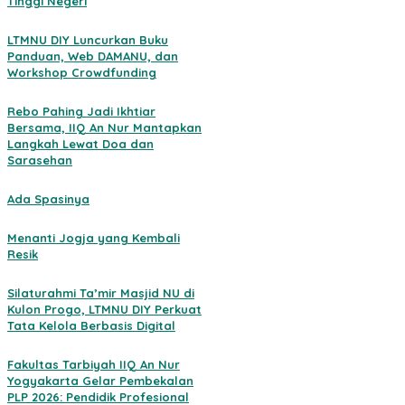
Tinggi Negeri
LTMNU DIY Luncurkan Buku
Panduan, Web DAMANU, dan
Workshop Crowdfunding
Rebo Pahing Jadi Ikhtiar
Bersama, IIQ An Nur Mantapkan
Langkah Lewat Doa dan
Sarasehan
Ada Spasinya
Menanti Jogja yang Kembali
Resik
Silaturahmi Ta’mir Masjid NU di
Kulon Progo, LTMNU DIY Perkuat
Tata Kelola Berbasis Digital
Fakultas Tarbiyah IIQ An Nur
Yogyakarta Gelar Pembekalan
PLP 2026: Pendidik Profesional