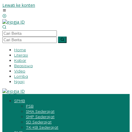
Lewati ke konten
Home
Literasi
Kabar
Beasiswa
Video
Lomba
Ngaji
SPMB
PSB
SMA Sederajat
SMP Sederajat
SD Sederajat
TK-KB Sederajat