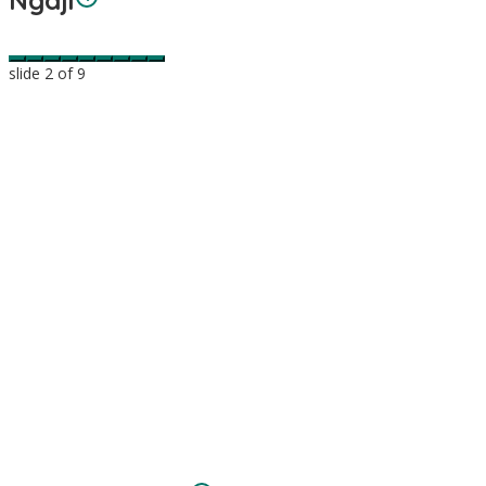
slide
2
of 9