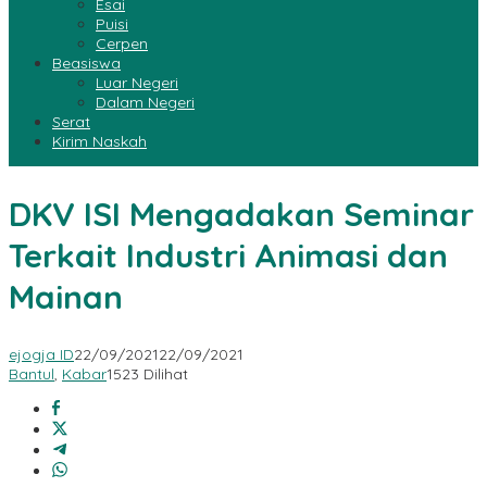
Esai
Puisi
Cerpen
Beasiswa
Luar Negeri
Dalam Negeri
Serat
Kirim Naskah
DKV ISI Mengadakan Seminar
Terkait Industri Animasi dan
Mainan
ejogja ID
22/09/2021
22/09/2021
Bantul
,
Kabar
1523 Dilihat