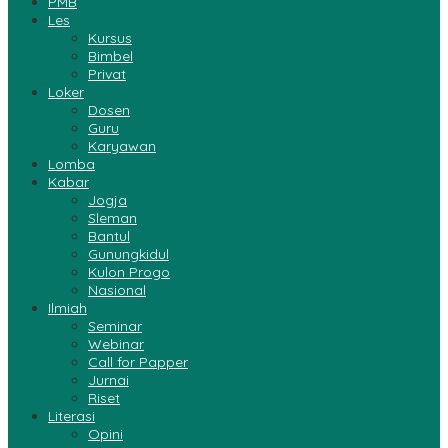
PMB
Les
Kursus
Bimbel
Privat
Loker
Dosen
Guru
Karyawan
Lomba
Kabar
Jogja
Sleman
Bantul
Gunungkidul
Kulon Progo
Nasional
Ilmiah
Seminar
Webinar
Call for Papper
Jurnai
Riset
Literasi
Opini