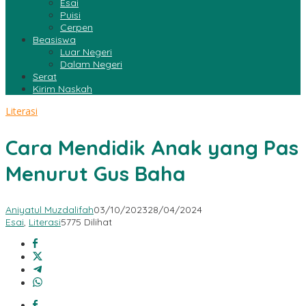
Esai
Puisi
Cerpen
Beasiswa
Luar Negeri
Dalam Negeri
Serat
Kirim Naskah
Literasi
Cara Mendidik Anak yang Pas
Menurut Gus Baha
Aniyatul Muzdalifah
03/10/2023
28/04/2024
Esai
,
Literasi
5775 Dilihat