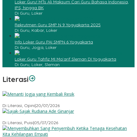
Loker Guru! MTs Ali Maksum Cari Guru Bahasa Indonesia,
IPS, hingga BK
Di Guru, Loker
Rekrutmen Guru SMP N 9 Yogyakarta 2025
Di Guru, Kabar, Loker
Info Loker Guru PAI SMPN 6 Yogyakarta
Di Guru, Jogja, Loker
Loker Guru Tahfiz MI Ma`arif Sleman DI Yogyakarta
Di Guru, Loker, Sleman
Literasi
Menanti Jogja yang Kembali Resik
Di Literasi, Opini
|
20/07/2026
Sajak-Sajak Rudiana Ade Ginanjar
Di Literasi, Puisi
|
05/07/2026