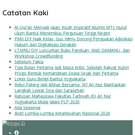
Catatan Kaki
Al-Qur’an Menjadi Jalan: Kisah Inspiratif Alumni MTs Nurul
Ulum Bantul Menembus Perguruan Tinggi Negeri
PMII DIY Naik Kelas, Gus Hilmy Dorong Penguatan Advokasi
Hukum dan Digitalisasi Gerakan
LTMNU DIY Luncurkan Buku Panduan, Web DAMANU, dan
Workshop Crowdfunding
Sebelum Fakta
Tiga Bulan Pertama Jadi Masa Kritis, Sekolah Rakyat Kulon
Progo Bentuk Kemandirian Siswa Sejak Hari Pertama
Loker Guru Bimbl Bantul Yogyakarta
Rebo Pahing Jadi Ikhtiar Bersama, IIQ An Nur Mantapkan
Langkah Lewat Doa dan Sarasehan
Ratusan Mahasiswa Fakultas Tarbiyah IIQ An Nur
Yogyakarta Mulai Jalani PLP 2026
Ada Spasinya
Ikuti! Lomba-Lomba Ketarbiyahan Nasional 2026