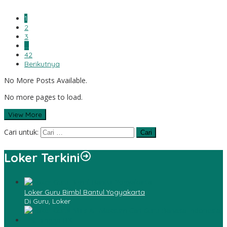
1
2
3
…
42
Berikutnya
No More Posts Available.
No more pages to load.
View More
Cari untuk:
Loker Terkini
Loker Guru Bimbl Bantul Yogyakarta
Di Guru, Loker