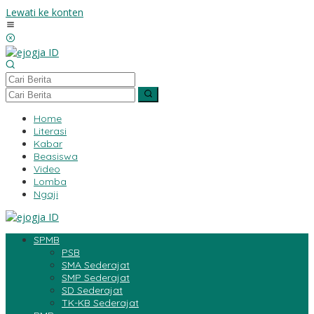
Lewati ke konten
Home
Literasi
Kabar
Beasiswa
Video
Lomba
Ngaji
SPMB
PSB
SMA Sederajat
SMP Sederajat
SD Sederajat
TK-KB Sederajat