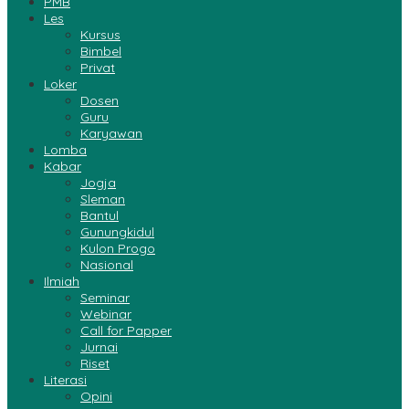
PMB
Les
Kursus
Bimbel
Privat
Loker
Dosen
Guru
Karyawan
Lomba
Kabar
Jogja
Sleman
Bantul
Gunungkidul
Kulon Progo
Nasional
Ilmiah
Seminar
Webinar
Call for Papper
Jurnai
Riset
Literasi
Opini