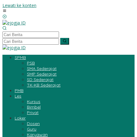
Lewati ke konten
SPMB
PSB
SMA Sederajat
SMP Sederajat
SD Sederajat
TK-KB Sederajat
PMB
Les
Kursus
Bimbel
Privat
Loker
Dosen
Guru
Karyawan