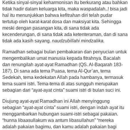
Ketika sinyal-sinyal keharmonisan itu berkurang atau bahkan
tidak hadir dalam keluarga kita, maka waspadalah..! bisa jadi
hal itu menunjukkan bahwa kefitrahan diri telah pudar
tertutup oleh karat-karat dosa dan maksiyat kita. Sehingga
meski dengan pasangan kita, di sana tidak ada
kecenderungan, di sana tidak ada ketenteraman, dan di sana
tidak ada kasih sayang.
naudzubillahi mindzalika.
Ramadhan sebagai bulan pembakaran dan penyucian untuk
mengembalikan umat manusia kepada fitrahnya. Bacalah
dan renungilah ayat-ayat Ramadhan (QS. Al-Baqarah 183-
187). Di sana ada tema Puasa, tema Al-Qur’an, tema
Sedekah, tema kedekatan Allah pada hambanya, termasuk
tema suami istri. Tema-tema di atas sungguh merupakan
sebagian dari “ayat-ayat cinta” suami istri di bulan suci ini.
Diujung ayat-ayat Ramadhan ini Allah menyinggung
sebagian “ayat-ayat cinta” suami istri, dengan indah ayat itu
menggambarkan hubungan suami-istri sebagai pakaian.
“hunna libaasullakum wa antum libasullahun” “mereka
adalah pakaian bagimu, dan kamu adalah pakaian bagi