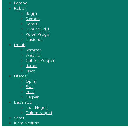
Lomba
Kabar
Jogja
Sleman
Bantul
Gunungkidul
Kulon Progo
Nasional
Ilmiah
Seminar
Webinar
Call for Papper
Jurnai
Riset
Literasi
Opini
Esai
Puisi
Cerpen
Beasiswa
Luar Negeri
Dalam Negeri
Serat
Kirim Naskah