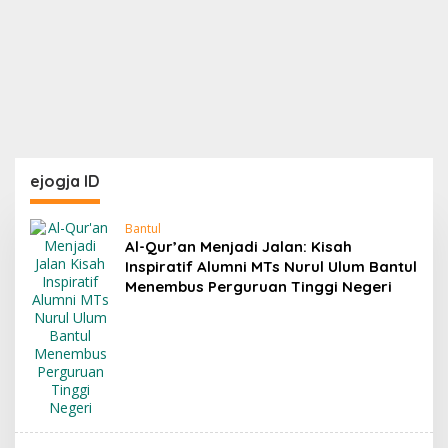
ejogja ID
e
Bantul
j
Al-Qur’an Menjadi Jalan: Kisah
o
Inspiratif Alumni MTs Nurul Ulum Bantul
g
Menembus Perguruan Tinggi Negeri
j
a
I
D