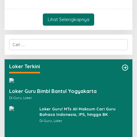
Lihat Selengkapnya
C
a
r
i
u
Loker Terkini
n
t
u
k
Loker Guru Bimbl Bantul Yogyakarta
:
Di Guru, Loker
Loker Guru! MTs Ali Maksum Cari Guru
Bahasa Indonesia, IPS, hingga BK
Di Guru, Loker